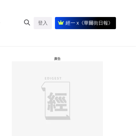
登入
經一 x《華爾街日報》
廣告