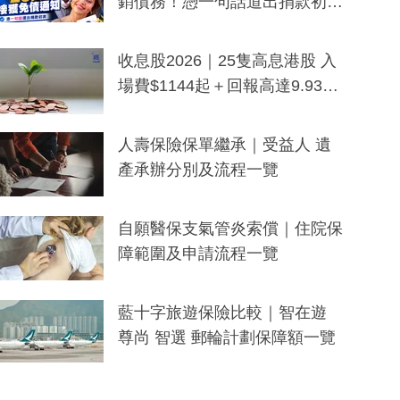
銷債務！憑一句話道出捐款初
衷：加州26萬人接獲免債通知、
一度被誤當詐騙手段
收息股2026｜25隻高息港股 入
場費$1144起＋回報高達9.93
厘！持續更新
人壽保險保單繼承｜受益人 遺
產承辦分別及流程一覽
自願醫保支氣管炎索償｜住院保
障範圍及申請流程一覽
藍十字旅遊保險比較｜智在遊
尊尚 智選 郵輪計劃保障額一覽