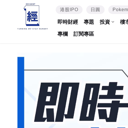
港股IPO
日圓
Poke
即時財經
專題
投資
樓
專欄
訂閱專區