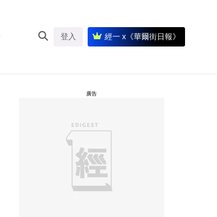
登入
經一 x《華爾街日報》
廣告