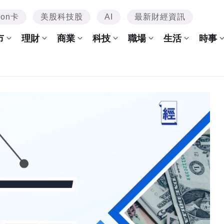
mon卡
美股科技股
AI
最新財經資訊
市
理財
商業
科技
職場
生活
時事