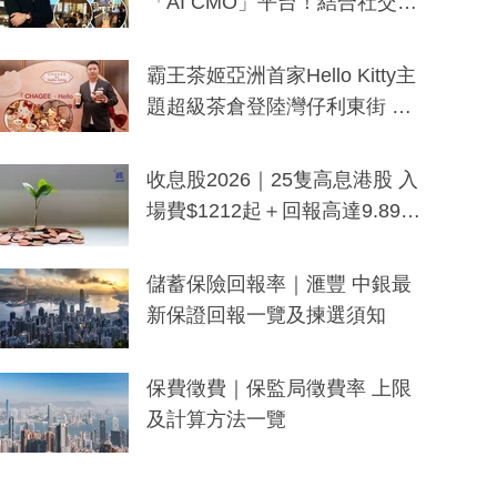
「AI CMO」平台！結合社交聆
聽與廣東話大模型 助中小企數
分鐘生成「貼地」宣傳短片
霸王茶姬亞洲首家Hello Kitty主
題超級茶倉登陸灣仔利東街 推
出首創「伯爵紅茶色」Hello Kitt
y及香港限定特調系列
收息股2026｜25隻高息港股 入
場費$1212起＋回報高達9.89
厘！持續更新
儲蓄保險回報率｜滙豐 中銀最
新保證回報一覽及揀選須知
保費徵費｜保監局徵費率 上限
及計算方法一覽