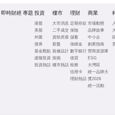
即時財經
專題
投資
樓市
理財
商業
港股
大市消息
定期存款
市場動態
美股
二手成交
保險
品牌故事
外匯
資助房屋
儲蓄
中小企
債券
新盤
強積金
創業指南
基金觀點
裝修設計
數字銀行
營商資源庫
虛擬投資
按揭
借貸
ESG
投資熱話
樓市熱話
稅務
大灣區
信用卡
經一品牌大
理財熱話
獎2026
經一活動