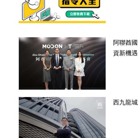
阿聯酋國
資新機遇
西九龍城