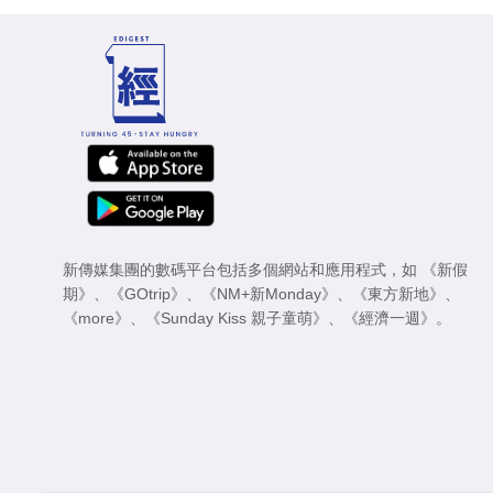
新傳媒集團的數碼平台包括多個網站和應用程式，如
《新假
期》
、
《GOtrip》
、
《NM+新Monday》
、
《東方新地》
、
《more》
、
《Sunday Kiss 親子童萌》
、
《經濟一週》
。