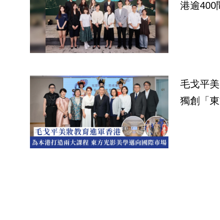
港逾40
毛戈平美
獨創「東