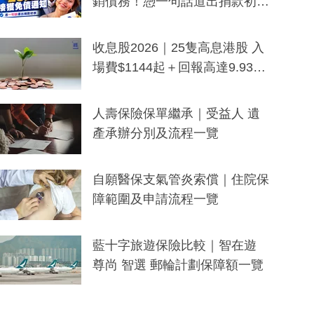
銷債務！憑一句話道出捐款初
衷：加州26萬人接獲免債通知、
一度被誤當詐騙手段
收息股2026｜25隻高息港股 入
場費$1144起＋回報高達9.93
厘！持續更新
人壽保險保單繼承｜受益人 遺
產承辦分別及流程一覽
自願醫保支氣管炎索償｜住院保
障範圍及申請流程一覽
藍十字旅遊保險比較｜智在遊
尊尚 智選 郵輪計劃保障額一覽