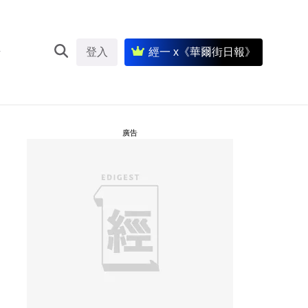
登入
經一 x《華爾街日報》
廣告