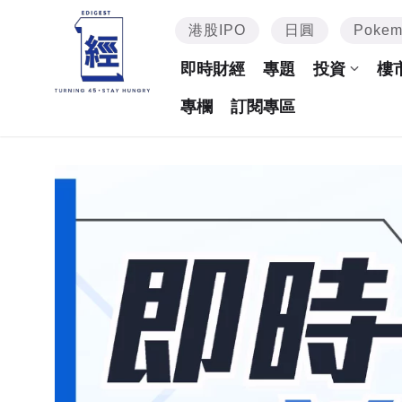
港股IPO
日圓
Poke
即時財經
專題
投資
樓
專欄
訂閱專區