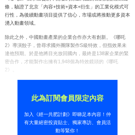
條，驗證了北京「內容+技術+資本+衍生」的工業化模式可
行性，為後續動畫項目提供了信心，市場或將推動更多資本
湧入動畫領域。
除此之外，中國動畫產業的企業合作亦大有創新。《哪吒
2》導演餃子，曾尋求國外團隊製作S級特效，但指效果未
達他預期。於是他將目光放回國內，最終是138家企業的緊
密合作，才能製作出擁有1,948個為特效鏡頭的《哪吒
2》。
此為訂閱會員限定內容
加入《經一共肥計劃》即睇足本內容！仲
有大量絕密投資貼士、獨家專訪、會員活
動等緊你！