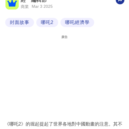
經一編輯部
Mar 3 2025
商業
科
技
封面故事
哪吒2
哪吒經濟學
職
場
廣告
生
活
時
事
專
欄
訂
閱
專
《哪吒2》的堀起提起了世界各地對中國動畫的注意。其不
區