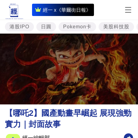
即
經一 x《華爾街日報》
時
財
港股IPO
日圓
Pokemon卡
美股科技股
經
專
題
投
資
樓
市
理
【哪吒2】國產動畫早崛起 展現強勁
財
實力｜封面故事
商
業