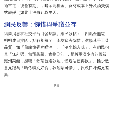
過市道，後會有期」，暗示高租金、食材成本上升及消費模
式轉變（如北上消費）為主因。
網民反響：惋惜與爭議並存
結業消息在社交平台引發熱議。網民發帖：「四點金無咗！
明明成日排隊，點解都執？」街坊多表惋惜，讚揚其手工菜
品質，如「煎蠔烙香脆唔油」、「滷水鵝入味」。有網民指
其「無外勞、無預製菜、食物OK」，是將軍澳少有的優質
潮州菜館，感嘆「飲茶首選執咗，慳返唔使再飲」。惟少數
意見認為「唔係特別好食，執咗唔可惜」，反映口味偏見差
異。
廣告