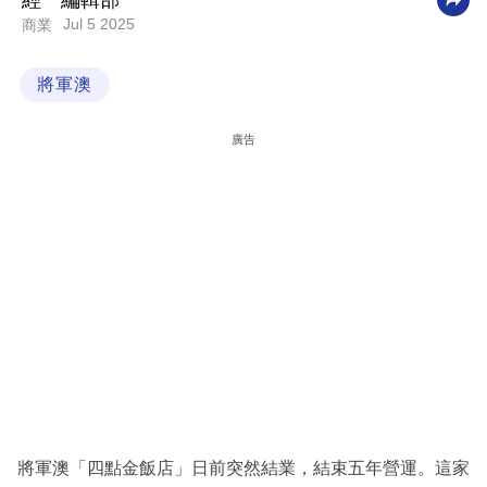
經一編輯部
Jul 5 2025
商業
科
技
將軍澳
職
場
廣告
生
活
時
事
專
欄
訂
閱
專
將軍澳「四點金飯店」日前突然結業，結束五年營運。這家
區