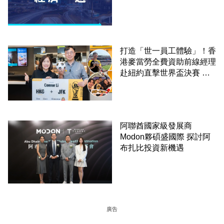
打造「世一員工體驗」！香
港麥當勞全費資助前線經理
赴紐約直擊世界盃決賽 見
證員工由兼職一路晉升圓夢
阿聯酋國家級發展商
Modon夥碩盛國際 探討阿
布扎比投資新機遇
廣告