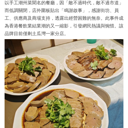
以手工潮州菜聞名的餐廳，因「敵不過時代，敵不過市道」
而低調關閉，店外圍板貼出「鳴謝啟事」，感謝街坊、員
工、供應商及商場支持，透露出經營困難的無奈。此事件成
為香港餐飲業結業潮的又一縮影，引發網民熱議與惋惜。該
品牌目前僅剩土瓜灣一家分店。