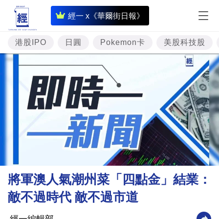
即
經一 x《華爾街日報》
時
財
港股IPO
日圓
Pokemon卡
美股科技股
經
專
題
投
資
樓
市
理
將軍澳人氣潮州菜「四點金」結業：
財
敵不過時代 敵不過市道
商
業