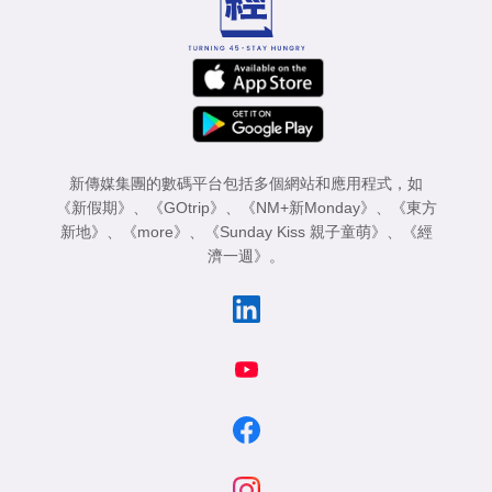
新傳媒集團的數碼平台包括多個網站和應用程式，如
《新假期》
、
《GOtrip》
、
《NM+新Monday》
、
《東方
新地》
、
《more》
、
《Sunday Kiss 親子童萌》
、
《經
濟一週》
。