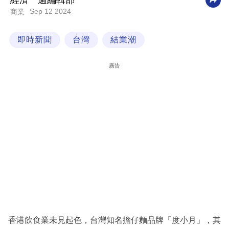
經濟一週編輯部
Sep 12 2024
商業
科
技
即時新聞
台灣
結業潮
職
場
廣告
生
活
時
事
專
欄
訂
閱
專
香港飲食業未見起色，台灣知名擔仔麵品牌「度小月」，其
區