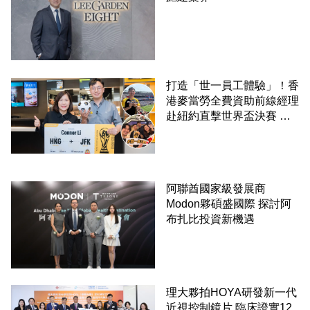
打造「世一員工體驗」！香
港麥當勞全費資助前線經理
赴紐約直擊世界盃決賽 見
證員工由兼職一路晉升圓夢
阿聯酋國家級發展商
Modon夥碩盛國際 探討阿
布扎比投資新機遇
理大夥拍HOYA研發新一代
近視控制鏡片 臨床證實12