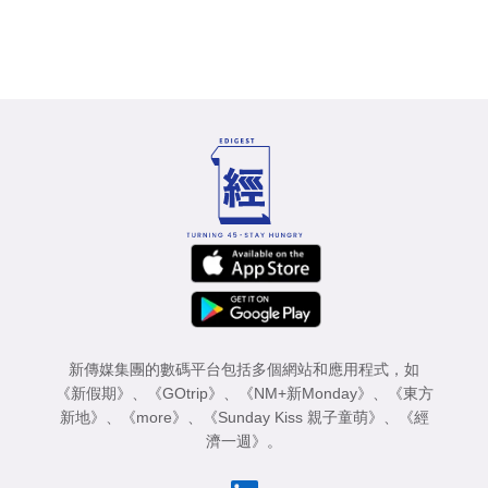
新傳媒集團的數碼平台包括多個網站和應用程式，如
《新假期》
、
《GOtrip》
、
《NM+新Monday》
、
《東方
新地》
、
《more》
、
《Sunday Kiss 親子童萌》
、
《經
濟一週》
。