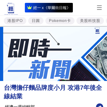
即
經一 x《華爾街日報》
時
財
港股IPO
日圓
Pokemon卡
美股科技股
經
專
題
投
資
樓
市
理
台灣擔仔麵品牌度小月 攻港7年後全
財
線結業
商
業