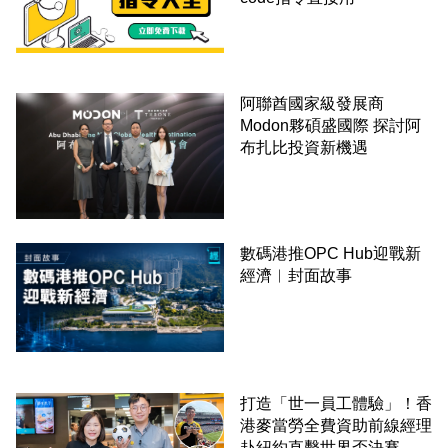
阿聯酋國家級發展商
Modon夥碩盛國際 探討阿
布扎比投資新機遇
數碼港推OPC Hub迎戰新
經濟︳封面故事
打造「世一員工體驗」！香
港麥當勞全費資助前線經理
赴紐約直擊世界盃決賽 見