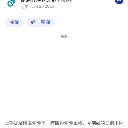
樹洞香港企業顧問團隊
Jun 20 2025
商業
科
技
團隊
經一專欄
職
場
廣告
生
活
時
事
專
欄
訂
閱
專
上期提及情境領導下，有四類領導風格。今期續談三個不同
區