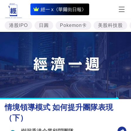
即
經一 x《華爾街日報》
時
財
港股IPO
日圓
Pokemon卡
美股科技股
經
專
題
投
資
樓
市
理
情境領導模式 如何提升團隊表現
財
（下）
商
業