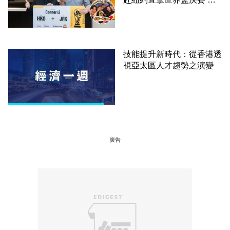
證員工由兼職一路晉升圓夢
技能提升新時代：從香港透
視亞太區人才趨勢之演變
廣告