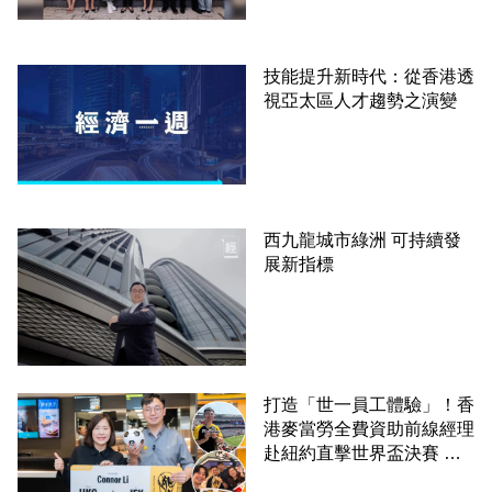
技能提升新時代：從香港透
視亞太區人才趨勢之演變
西九龍城市綠洲 可持續發
展新指標
打造「世一員工體驗」！香
港麥當勞全費資助前線經理
赴紐約直擊世界盃決賽 見
證員工由兼職一路晉升圓夢