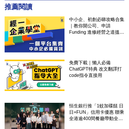
推薦閱讀
中小企、初創必睇攻略合集
｜教你開公司、申請
Funding 進修經營之道搵大
錢！
免費下載｜懶人必備
ChatGPT特典 改文翻譯打
code指令直接用
恒生銀行推「1蚊加碟餸 日
日+FUN」信用卡優惠 聯乘
全港逾400間餐廳帶動全城
消費 支持本地餐飲業