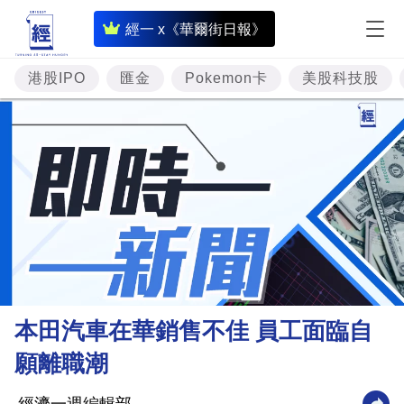
即
經一 x《華爾街日報》
時
財
港股IPO
匯金
Pokemon卡
美股科技股
經
專
題
投
資
樓
市
理
本田汽車在華銷售不佳 員工面臨自
財
願離職潮
商
業