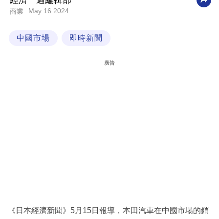
經濟一週編輯部
May 16 2024
商業
科
技
中國市場
即時新聞
職
場
廣告
生
活
時
事
專
欄
訂
閱
專
《日本經濟新聞》5月15日報導，本田汽車在中國市場的銷
區