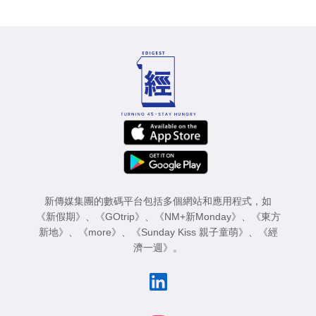
新傳媒集團的數碼平台包括多個網站和應用程式，如
《新假期》
、
《GOtrip》
、
《NM+新Monday》
、
《東方
新地》
、
《more》
、
《Sunday Kiss 親子童萌》
、
《經
濟一週》
。