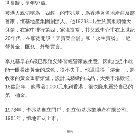
世長辭，享年97歲。
被港人親切稱為「四叔」的李兆基，為香港著名地產商及慈
善家，恒基地產集團創辦人。他1928年出生於廣東順德大
良鎮，在家中排行第四，家境富裕，其父親李介甫在上世紀
20年代，在順德開設「天寶榮金舖」和「永生寶號」，經
營黃金、匯兌、外幣買賣。
李兆基早在6歲已跟隨父學習經營家族生意。因此他從小就
能一眼看出黃金的成色，從不失手。他還懂得「熔金」，將
收來的黃金重新熔爐，設計成精緻的成品，大受市場歡迎。
18歲那年，他帶著1,000元來到香港，很快賺來屬於自己的
第一桶金。
1973年，李兆基自立門戶，創立恒基兆業地產有限公司。
1981年，恒地正式上市。
廣告