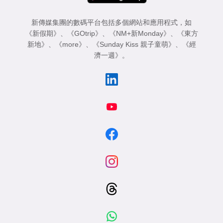
新傳媒集團的數碼平台包括多個網站和應用程式，如
《新假期》
、
《GOtrip》
、
《NM+新Monday》
、
《東方
新地》
、
《more》
、
《Sunday Kiss 親子童萌》
、
《經
濟一週》
。