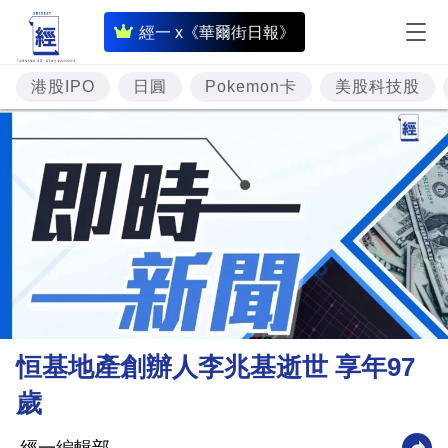
即
經一 x《華爾街日報》
時
財
港股IPO
日圓
Pokemon卡
美股科技股
經
專
題
投
資
樓
市
理
恒基地產創辦人李兆基逝世 享年97
財
歲
商
業