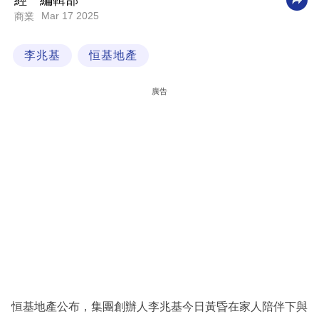
經一編輯部
Mar 17 2025
商業
科
技
李兆基
恒基地產
職
場
廣告
生
活
時
事
專
欄
訂
閱
專
恒基地產公布，集團創辦人李兆基今日黃昏在家人陪伴下與
區