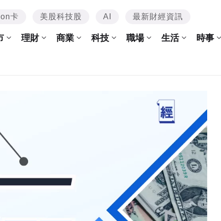
mon卡
美股科技股
AI
最新財經資訊
市
理財
商業
科技
職場
生活
時事