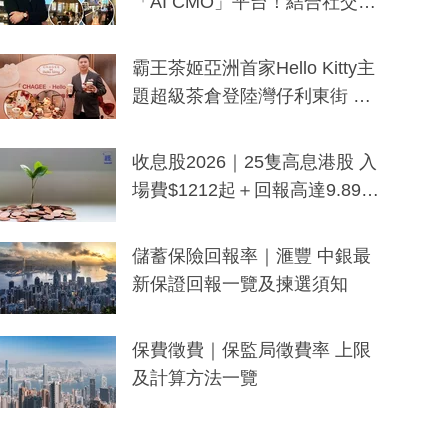
「AI CMO」平台！結合社交聆
聽與廣東話大模型 助中小企數
分鐘生成「貼地」宣傳短片
霸王茶姬亞洲首家Hello Kitty主
題超級茶倉登陸灣仔利東街 推
出首創「伯爵紅茶色」Hello Kitt
y及香港限定特調系列
收息股2026｜25隻高息港股 入
場費$1212起＋回報高達9.89
厘！持續更新
儲蓄保險回報率｜滙豐 中銀最
新保證回報一覽及揀選須知
保費徵費｜保監局徵費率 上限
及計算方法一覽