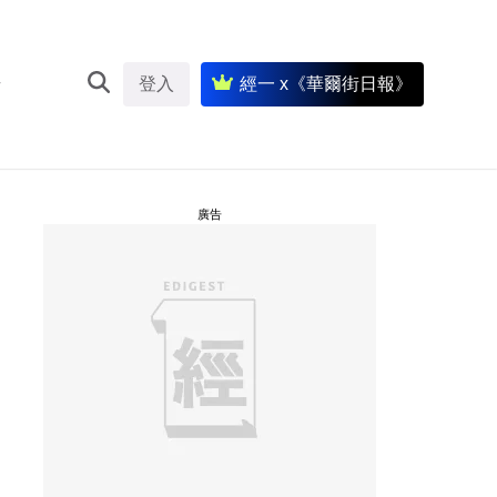
登入
經一 x《華爾街日報》
廣告