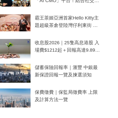
「AI CMO」平台！結合社交聆
聽與廣東話大模型 助中小企數
分鐘生成「貼地」宣傳短片
霸王茶姬亞洲首家Hello Kitty主
題超級茶倉登陸灣仔利東街 推
出首創「伯爵紅茶色」Hello Kitt
y及香港限定特調系列
收息股2026｜25隻高息港股 入
場費$1212起＋回報高達9.89
厘！持續更新
儲蓄保險回報率｜滙豐 中銀最
新保證回報一覽及揀選須知
保費徵費｜保監局徵費率 上限
及計算方法一覽