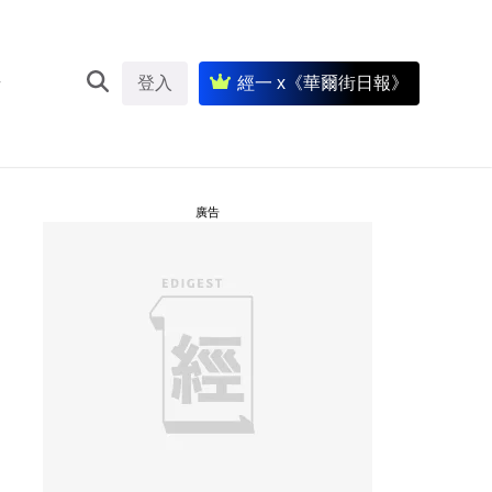
登入
經一 x《華爾街日報》
廣告