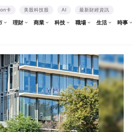
mon卡
美股科技股
AI
最新財經資訊
市
理財
商業
科技
職場
生活
時事