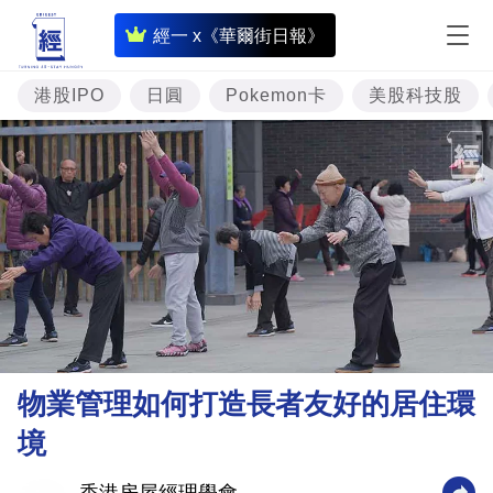
即
經一 x《華爾街日報》
時
財
港股IPO
日圓
Pokemon卡
美股科技股
經
專
題
投
資
樓
市
理
物業管理如何打造長者友好的居住環
財
境
商
業