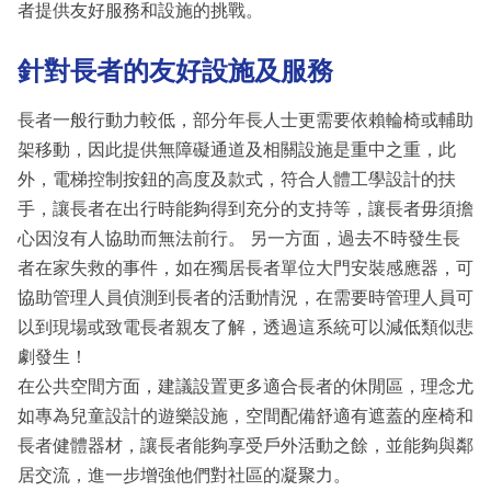
者提供友好服務和設施的挑戰。
針對長者的友好設施及服務
長者一般行動力較低，部分年長人士更需要依賴輪椅或輔助
架移動，因此提供無障礙通道及相關設施是重中之重，此
外，電梯控制按鈕的高度及款式，符合人體工學設計的扶
手，讓長者在出行時能夠得到充分的支持等，讓長者毋須擔
心因沒有人協助而無法前行。 另一方面，過去不時發生長
者在家失救的事件，如在獨居長者單位大門安裝感應器，可
協助管理人員偵測到長者的活動情況，在需要時管理人員可
以到現場或致電長者親友了解，透過這系統可以減低類似悲
劇發生！
在公共空間方面，建議設置更多適合長者的休閒區，理念尤
如專為兒童設計的遊樂設施，空間配備舒適有遮蓋的座椅和
長者健體器材，讓長者能夠享受戶外活動之餘，並能夠與鄰
居交流，進一步增強他們對社區的凝聚力。