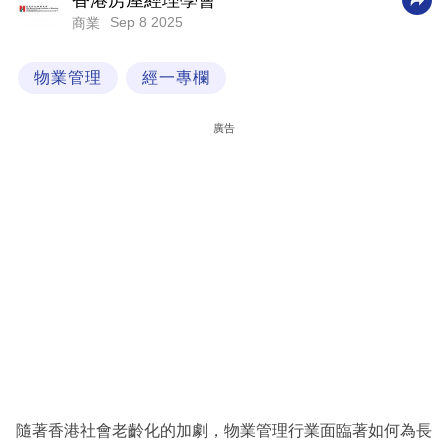
香港房屋經理學會
Sep 8 2025
商業
科
技
物業管理
經一專欄
職
場
廣告
生
活
時
事
專
欄
訂
閱
專
隨著香港社會老齡化的加劇，物業管理行業面臨著如何為長
區