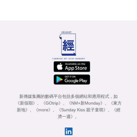
新傳媒集團的數碼平台包括多個網站和應用程式，如
《新假期》
、
《GOtrip》
、
《NM+新Monday》
、
《東方
新地》
、
《more》
、
《Sunday Kiss 親子童萌》
、
《經
濟一週》
。