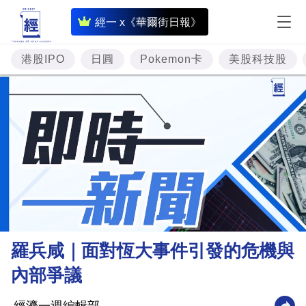
即
經一 x《華爾街日報》
時
財
港股IPO
日圓
Pokemon卡
美股科技股
經
專
題
投
資
樓
市
理
羅兵咸｜面對恆大事件引發的危機與
財
內部爭議
商
業