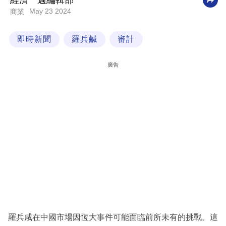
經濟一週編輯部
May 23 2024
商業
科
技
即時新聞
羅兵鹹
審計
職
場
廣告
生
活
時
事
專
欄
訂
閱
專
羅兵咸在中國市場因恆大事件可能面臨前所未有的挑戰。這
區