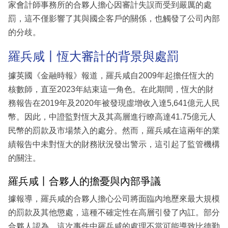
家會計師事務所的合夥人擔心因審計失誤而受到嚴厲的處
罰，這不僅影響了其與國企客戶的關係，也觸發了公司內部
的分歧。
羅兵咸丨恆大審計的背景與處罰
據英國《金融時報》報道，羅兵咸自2009年起擔任恆大的
核數師，直至2023年結束這一角色。在此期間，恆大的財
務報告在2019年及2020年被發現虛增收入達5,641億元人民
幣。因此，中證監對恆大及其高層進行瞭高達41.75億元人
民幣的罰款及市場禁入的處分。然而，羅兵咸在這兩年的業
績報告中未對恆大的財務狀況發出警示，這引起了監管機構
的關注。
羅兵咸丨合夥人的擔憂與內部爭議
據報導，羅兵咸的合夥人擔心公司將面臨內地歷來最大規模
的罰款及其他懲處，這種不確定性在高層引發了內訌。部分
合夥人認為，這次事件中羅兵咸的處理不當可能導致比德勤