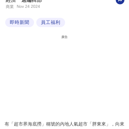
經濟一週編輯部
Nov 24 2024
商業
科
技
即時新聞
員工福利
職
場
廣告
生
活
時
事
專
欄
訂
閱
專
有「超市界海底撈」稱號的內地人氣超市「胖東來」，向來
區