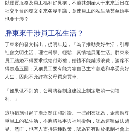
以優質服務及員工福利好見稱，不過其創始人于東來近日在
社交平台的發文引來各界爭議，竟連員工的私生活甚至婚事
也要干涉？
胖東來干涉員工私生活？
于東來的發文指出，從明年起，「為了推動美好生活，引導
社會文明生活，理性科學、輕鬆、真情地展開生活」胖東來
員工結婚不得要求或給付彩禮，婚禮不能鋪張浪費，酒席不
得超過五圍；又稱員工要有能力靠自己主宰創造和享受美好
人生，因此不允許靠父母買房買車。
「如果做不到的，公司將從制度建設上制定取消一切福
利。」
這項措施引起了廣泛關注和討論。一些網友認為，企業應尊
重員工的私生活，不應將私事與福利掛鉤，認為這種做法越
界。然而，也有人支持這種政策，認為它有助於抵制社會上