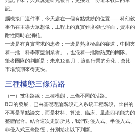
先記下來，與其說是研究報告，更接近一份還未收口的筆
記。
腦機接口這件事，今天處在一個有點微妙的位置——科幻敘
事仍在主導大眾想像，工程上的真實難度卻已浮面，資本的
耐性同時在消耗。
一邊是有真實需求的患者；一邊是熱度極高的賽道，中間夾
着一批「科學家型創業者」，也混着一批蹭熱度的團隊。
筆者團隊的判斷是：未來12個月，這個行業的分化，會比
市場預期來得更快。
三種模態三條活路
（一）技術路線：三種模態，三條不同的活路。
BCI的發展，已由基礎理論階段走入系統工程階段。比併的
不再是單點論文，而是材料、算法、臨床、量產四項能力的
整體配合。結合這次走訪所見，我們對侵入式、半侵入式、
非侵入式三條路徑，分別給出以下判斷。