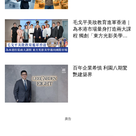
毛戈平美妝教育進軍香港｜
為本港市場量身打造兩大課
程 獨創「東方光影美學」
邁向國際市場
百年企業希慎 利園八期驚
艷建築界
廣告