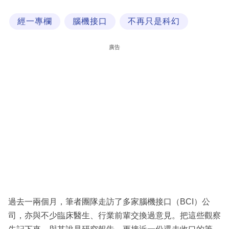
科
經一專欄
腦機接口
不再只是科幻
技
職
廣告
場
生
活
時
事
專
欄
訂
閱
過去一兩個月，筆者團隊走訪了多家腦機接口（BCI）公
專
司，亦與不少臨床醫生、行業前輩交換過意見。把這些觀察
區