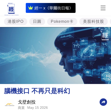
即
經一 x《華爾街日報》
時
財
港股IPO
日圓
Pokemon卡
美股科技股
經
專
題
投
資
樓
市
理
腦機接口 不再只是科幻
財
商
戈壁創投
May 15 2026
商業
業