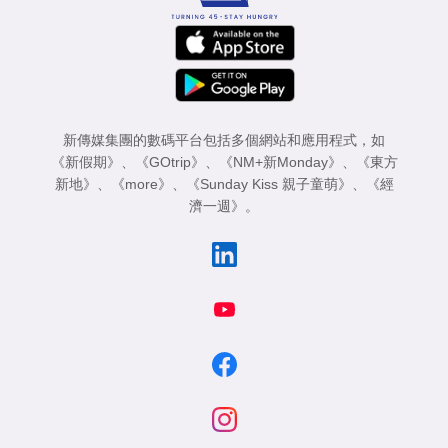
新傳媒集團的數碼平台包括多個網站和應用程式，如
《新假期》
、
《GOtrip》
、
《NM+新Monday》
、
《東方
新地》
、
《more》
、
《Sunday Kiss 親子童萌》
、
《經
濟一週》
。