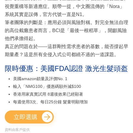
視覺重構等新適應症。順帶一提，中文圈流傳的「Nora」
系統其實是誤傳，官方代號一直是N1。
筆者團隊的判斷是：應用必須與風險對稱。對完全無法自理
的高位截癱患者而言，BCI是「最後一根稻草」，開顱風險
他們承擔得起。
真正的問題在於——這群剛性需求患者的基數，能否撐起早
期量產？這是所有全侵入式公司都繞不過的一道課題。
限時優惠：美國FDA認證 激光生髮頭盔
美國amazon鎖量及評價No. 1
輸入「NMG100」優惠碼額外減$100
香港用家真實試用 8週後效果已經顯著
每週使用3次、每日25分鐘 髮量明顯增加
立即選購
資料由客戶提供