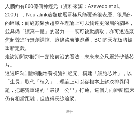
人腦約有860億個神經元（資料來源：Azevedo et al.,
2009），Neuralink這類皮層電極只能覆蓋很表層、很局部
的區域；而經顱聚焦超聲在理論上可以觸達更深層的腦區，
並具備「讀寫一體」的潛力——既可被動讀取，亦可透過聚
焦超聲進行無創調控。這條路若能跑通，BCI的天花板將被
重新定義。
走訪期間亦聽到一類較前沿的看法：未來未必只屬於矽基芯
片。
透過iPS自體細胞培養視覺神經元、構建「細胞芯片」，以
「生長」取代「植入」，理論上可以從根本上解決排異問
題，把感覺重建的「最後一公里」打通。這個方向距離臨床
仍有相當距離，但值得長線追蹤。
廣告