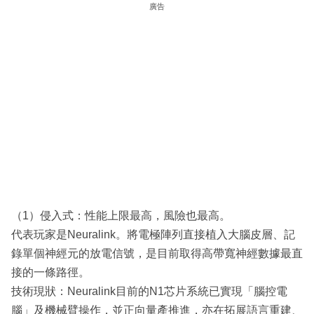
廣告
（1）侵入式：性能上限最高，風險也最高。
代表玩家是Neuralink。將電極陣列直接植入大腦皮層、記
錄單個神經元的放電信號，是目前取得高帶寬神經數據最直
接的一條路徑。
技術現狀：Neuralink目前的N1芯片系統已實現「腦控電
腦」及機械臂操作，並正向量產推進，亦在拓展語言重建、