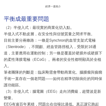
經濟一週推介
平衡成最重要問題
（2）半侵入式：最現實的商業化切入點。
半侵入式不動皮層，在安全性與信號質量之間求平衡。
目前主要分兩條路：一條是Synchron的血管支架式電極
（Stentrode），不開顱、經血管路徑植入，受限於16通
道，主要應用在運動控制；另一條是覆蓋於硬膜外或硬膜下
的柔性薄膜電極（ECoG）。兩者的安全性都明顯高於全植
入。
筆者團隊的判斷是：臨床剛需會帶動商業化。腦腫瘤與癲癇
手術一直存在一個老問題——如何在精準切除病灶的同時保
護功能區。
（3）非侵入式：腦電圖（EEG）走向消費級，超聲波是新
變量。
EEG有逾百年累積，問題出在信噪比過低。真正讓它跑起