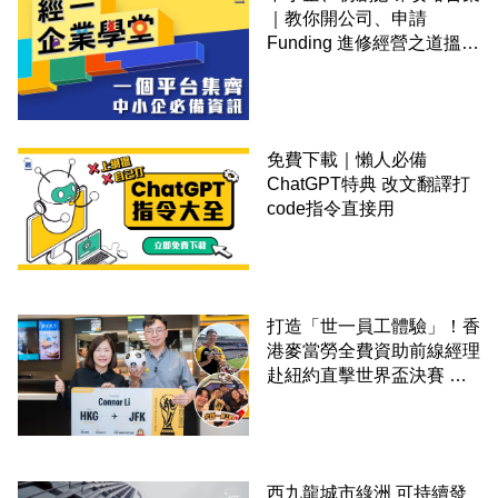
｜教你開公司、申請
Funding 進修經營之道搵大
錢！
免費下載｜懶人必備
ChatGPT特典 改文翻譯打
code指令直接用
打造「世一員工體驗」！香
港麥當勞全費資助前線經理
赴紐約直擊世界盃決賽 見
證員工由兼職一路晉升圓夢
西九龍城市綠洲 可持續發