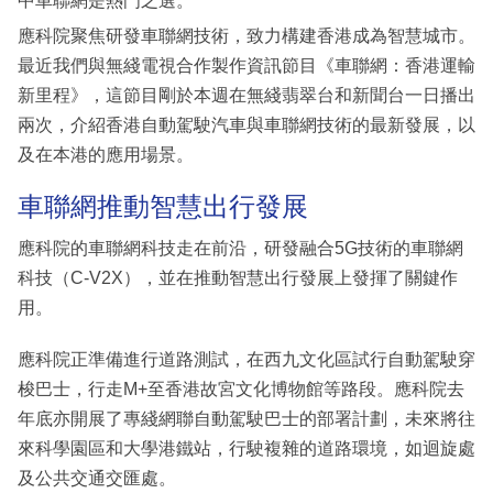
中車聯網是熱門之選。
應科院聚焦研發車聯網技術，致力構建香港成為智慧城市。
最近我們與無綫電視合作製作資訊節目《車聯網：香港運輸
新里程》，這節目剛於本週在無綫翡翠台和新聞台一日播出
兩次，介紹香港自動駕駛汽車與車聯網技術的最新發展，以
及在本港的應用場景。
車聯網推動智慧出行發展
應科院的車聯網科技走在前沿，研發融合5G技術的車聯網
科技（C-V2X），並在推動智慧出行發展上發揮了關鍵作
用。
應科院正準備進行道路測試，在西九文化區試行自動駕駛穿
梭巴士，行走M+至香港故宮文化博物館等路段。應科院去
年底亦開展了專綫網聯自動駕駛巴士的部署計劃，未來將往
來科學園區和大學港鐵站，行駛複雜的道路環境，如迴旋處
及公共交通交匯處。