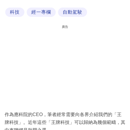
科
科技
經一專欄
自動駕駛
技
職
廣告
場
生
活
時
事
專
欄
訂
閱
作為應科院的CEO，筆者經常需要向各界介紹我們的「王
專
牌科技」。近年這些「王牌科技」可以歸納為幾個範疇，其
區