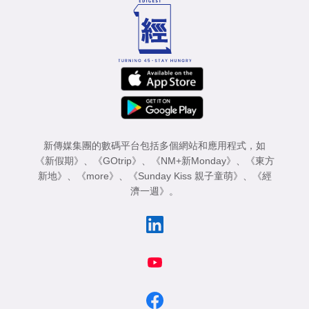
新傳媒集團的數碼平台包括多個網站和應用程式，如
《新假期》
、
《GOtrip》
、
《NM+新Monday》
、
《東方
新地》
、
《more》
、
《Sunday Kiss 親子童萌》
、
《經
濟一週》
。