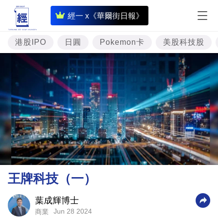
即
經一 x《華爾街日報》
時
財
港股IPO
日圓
Pokemon卡
美股科技股
經
專
題
投
資
樓
市
理
王牌科技（一）
財
商
葉成輝博士
Jun 28 2024
商業
業