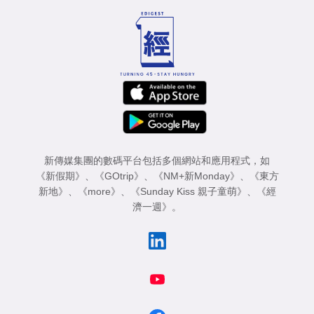
新傳媒集團的數碼平台包括多個網站和應用程式，如
《新假期》
、
《GOtrip》
、
《NM+新Monday》
、
《東方
新地》
、
《more》
、
《Sunday Kiss 親子童萌》
、
《經
濟一週》
。