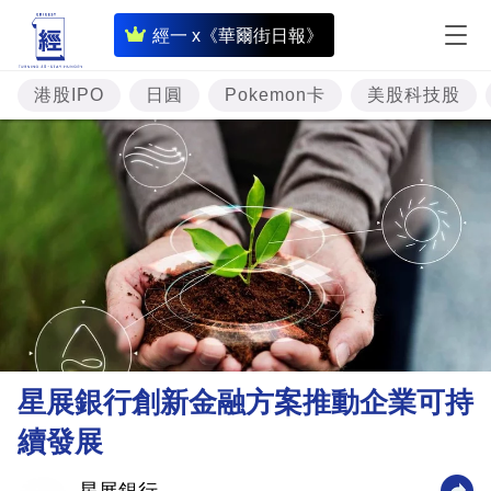
即
經一 x《華爾街日報》
時
財
港股IPO
日圓
Pokemon卡
美股科技股
經
專
題
投
資
樓
市
理
星展銀行創新金融方案推動企業可持
財
續發展
商
業