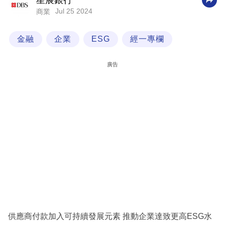
星展銀行
Jul 25 2024
商業
科
技
金融
企業
ESG
經一專欄
職
場
廣告
生
活
時
事
專
欄
訂
閱
專
供應商付款加入可持續發展元素 推動企業達致更高ESG水
區