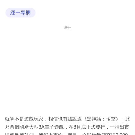
科
經一專欄
技
職
廣告
場
生
活
時
事
專
欄
訂
閱
就算不是遊戲玩家，相信也有聽說過《黑神話：悟空》，此
專
乃首個國產大型3A電子遊戲，在8月底正式發行，一推出市
區