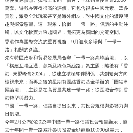
場便反應熱烈。據報上市約一個月，全球銷量便直逼2,000
萬套。遊戲亦獲得很高的評價，它包含很多中國元素、眾多
實景，激發全球玩家甚至是海外網友，對中國文化的濃厚興
趣與探索慾望。這一現象，恰似「一帶一路」倡議的生動注
腳，以文化軟實力跨越國界，開拓更為廣闊的交流空間。
香港作為國際交流的重要視窗，9月迎來多場與「一帶一
路」相關的會議。
先有特區政府和貿易發展局合辦「一帶一路高峰論壇」，以
「構建互聯互通、創新及綠色新絲路」為主題；隨後有「香
港─東盟峰會2024」，從建立積極夥伴關係，共創繁榮方向
檢視未來；而再之後的星期有團結香港基金舉辦的「團結卓
爾論壇」，主題是在高質量共建一帶一路：從區域合作到香
港轉型與潛力。
中國「一帶一路」倡議自提出以來，其投資規模與影響力與
日俱增。
今年2月公布的2023年中國一帶一路倡議投資報告顯示，過
去十年間一帶一路累計參與投資金額超過10,000億美元，