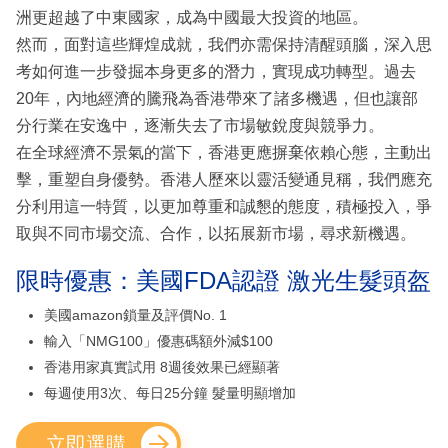
洲更超越了中東國家，成為中國最大投資的地區。
然而，面對這些輝煌成就，我們亦需保持清醒頭腦，深入思
考如何進一步發掘本身更多的潛力，實現成功轉型。過去
20年，內地經濟的騰飛為香港帶來了諸多機遇，但也讓部
分行業在安逸中，逐漸失去了市場敏銳度與競爭力。
在全球經濟不景氣的當下，香港更應摒棄依賴心態，主動出
擊，重塑自身優勢。香港人歷來以靈活變通見稱，我們應充
分利用這一特質，以更加尊重和誠懇的態度，積極投入，爭
取與不同市場交流、合作，以拓展新市場，尋求新機遇。
限時優惠：美國FDA認證 激光生髮頭盔
美國amazon鎖量及評價No. 1
輸入「NMG100」優惠碼額外減$100
香港用家真實試用 8週後效果已經顯著
每週使用3次、每日25分鐘 髮量明顯增加
立即選購