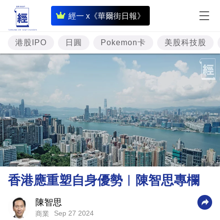
即
經一 x《華爾街日報》
時
財
港股IPO
日圓
Pokemon卡
美股科技股
經
專
題
投
資
樓
市
理
香港應重塑自身優勢︳陳智思專欄
財
商
陳智思
Sep 27 2024
商業
業