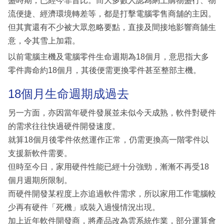
盛時期，已經今非昔比。而大多數人認為網上購物盛行、物
流便捷、經濟環境轉差等，都是打擊電腦零售商舖的主因。
但其實還有不少被大眾忽略要點，直接及間接地影響商舖生
意，令其雪上加霜。
以前電腦主機及電腦零件生命週期為18個月，意思指大多
零件壽命約18個月，其後便需更換零件甚至整部主機。
18個月生命週期成過去
另一方面，亦因當年硬件發展並未似今天成熟，軟件對硬件
的需求往往快過硬件開發速度。
就算18個月後零件依然運作正常，仍需更換高一階零件以
支援新軟件需要。
但時至今日，家用硬件性能已經十分強勁，漸漸不再受18
個月週期所限制。
而硬件開發某程度上亦追過軟件需求，所以家用工作電腦較
少再有硬件「死機」或裝入過慢情況出現。
加上近年軟件開發商，將產品改為雲系統作業，部分運算會