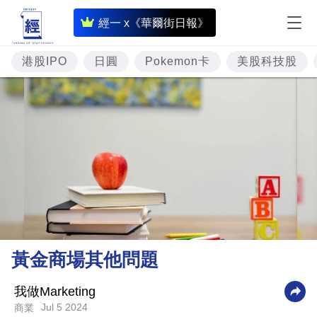
即
經一 x《華爾街日報》
時
財
港股IPO
日圓
Pokemon卡
美股科技股
經
專
題
投
資
樓
市
理
黃金商場其他問題
財
商
我做Marketing
Jul 5 2024
商業
業