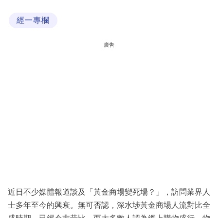
科
經一專欄
技
職
廣告
場
生
活
時
事
專
欄
訂
閱
近日不少媒體報道談及「黃金商場變死場？」，訪問業界人
專
士多年至今的興衰。無可否認，深水埗黃金商場人流對比全
區