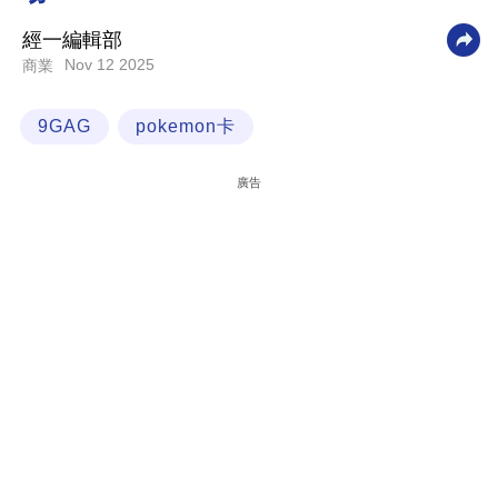
科
經一編輯部
技
Nov 12 2025
商業
職
9GAG
pokemon卡
場
生
廣告
活
時
事
專
欄
訂
閱
專
區