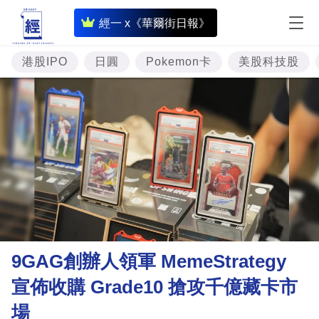
即
經一 x《華爾街日報》
時
財
港股IPO
日圓
Pokemon卡
美股科技股
經
專
題
投
資
樓
市
理
9GAG創辦人領軍 MemeStrategy
財
宣佈收購 Grade10 搶攻千億藏卡市
商
場
業