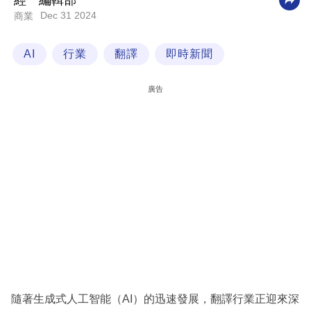
經一編輯部
Dec 31 2024
商業
科
技
AI
行業
翻譯
即時新聞
職
場
廣告
生
活
時
事
專
欄
訂
閱
專
隨著生成式人工智能（AI）的迅速發展，翻譯行業正迎來深
區