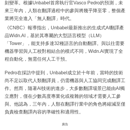
刻變革。根據Unbabel首席執行官Vasco Pedro的預測，未
來三年內，人類在翻譯過程中的參與將幾乎降至零，整個產
業將完全進入「無人翻譯」時代。
《CNBC》報導指出，Unbabel最新推出的生成式AI翻譯產
品Widn.AI，基於其專屬的大型語言模型（LLM）
「Tower」，能支持多達32種語言的自動翻譯。與以往需要
機器學習與人工校對相結合的模式不同，Widn.AI實現了全
程自動化，無需任何人工干預。
Pedro在採訪中提到，Unbabel成立於十年前，當時的技術
尚不足以取代人類翻譯員，仍需機器與人工協同完成翻譯工
作。然而，隨著AI技術的進步，大多數翻譯場景已能由AI獨
立應對，僅在少數高度專業化或複雜的領域才需要人工參
與。他認為，三年內，人類在翻譯行業中的角色將縮減至僅
負責檢查翻譯內容的準確性和適用性。
廣告