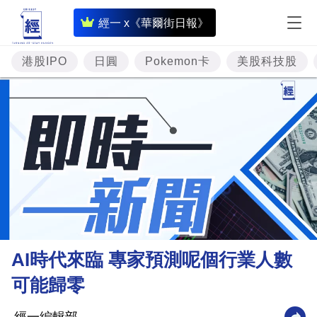
即
經一 x《華爾街日報》
時
財
港股IPO
日圓
Pokemon卡
美股科技股
經
專
題
投
資
樓
市
理
AI時代來臨 專家預測呢個行業人數
財
可能歸零
商
業