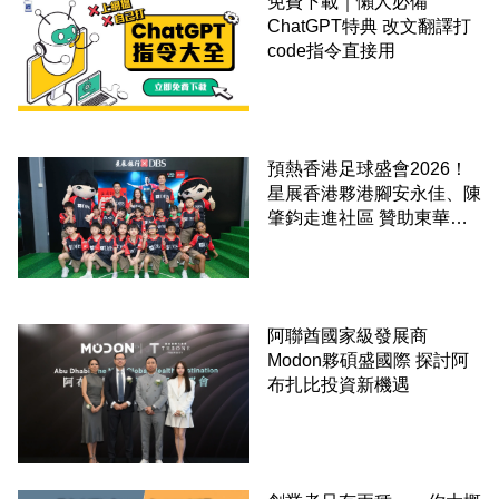
免費下載｜懶人必備
ChatGPT特典 改文翻譯打
code指令直接用
預熱香港足球盛會2026！
星展香港夥港腳安永佳、陳
肇鈞走進社區 贊助東華三
院學童直擊曼城公開訓練
阿聯酋國家級發展商
Modon夥碩盛國際 探討阿
布扎比投資新機遇