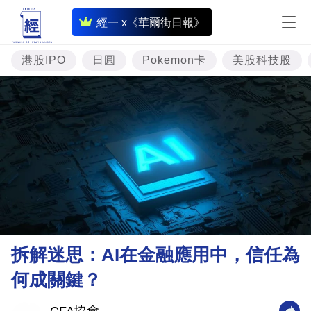
即
經一 x《華爾街日報》
時
財
港股IPO
日圓
Pokemon卡
美股科技股
經
專
題
投
資
樓
市
理
拆解迷思：AI在金融應用中，信任為
財
何成關鍵？
商
業