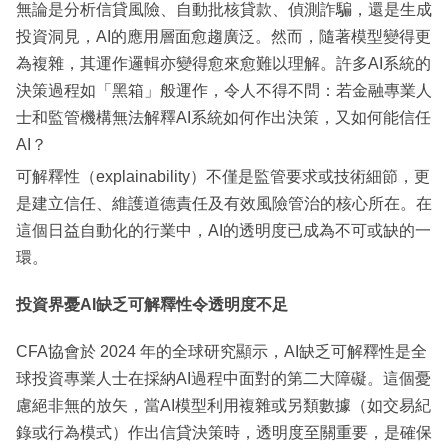
無論是分析信貸風險、自動批核貸款、偵測詐騙，還是生成
投資洞見，AI的應用層面愈趨廣泛。然而，隨著模型變得更
為複雜，其運作邏輯亦變得愈來愈難以理解。許多AI系統的
決策過程如「黑箱」般運作，令人不得不問：若金融專業人
士和監管機構無法解釋AI系統如何作出決策，又如何能信任
AI？
可解釋性（explainability）不僅是監管要求或技術細節，更
是建立信任、維護道德責任及有效風險管治的核心所在。在
這個日益自動化的行業中，AI的透明度已成為不可或缺的一
環。
投資界憂AI缺乏可解釋性令透明度不足
CFA協會於 2024 年的全球研究顯示，AI缺乏可解釋性是全
球投資專業人士在採納AI過程中面對的第二大障礙。這個憂
慮絕非無的放矢，當AI模型利用複雜或另類數據（如交易紀
錄或行為模式）作出信貸決策時，透明度至關重要，是確保