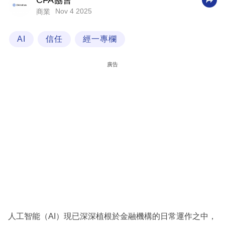
CFA協會
Nov 4 2025
商業
科
技
AI
信任
經一專欄
職
場
廣告
生
活
時
事
專
欄
訂
閱
專
人工智能（AI）現已深深植根於金融機構的日常運作之中，
區