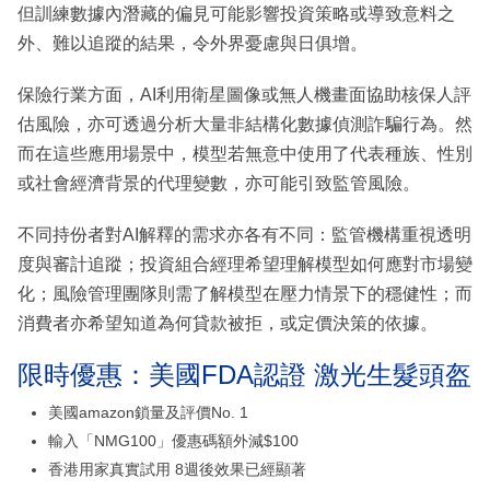
但訓練數據內潛藏的偏見可能影響投資策略或導致意料之
外、難以追蹤的結果，令外界憂慮與日俱增。
保險行業方面，AI利用衛星圖像或無人機畫面協助核保人評
估風險，亦可透過分析大量非結構化數據偵測詐騙行為。然
而在這些應用場景中，模型若無意中使用了代表種族、性別
或社會經濟背景的代理變數，亦可能引致監管風險。
不同持份者對AI解釋的需求亦各有不同：監管機構重視透明
度與審計追蹤；投資組合經理希望理解模型如何應對市場變
化；風險管理團隊則需了解模型在壓力情景下的穩健性；而
消費者亦希望知道為何貸款被拒，或定價決策的依據。
限時優惠：美國FDA認證 激光生髮頭盔
美國amazon鎖量及評價No. 1
輸入「NMG100」優惠碼額外減$100
香港用家真實試用 8週後效果已經顯著