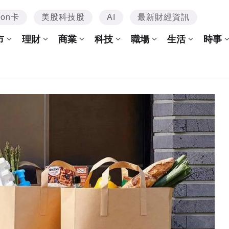
mon卡
美股科技股
AI
最新財經資訊
市
理財
商業
科技
職場
生活
時事