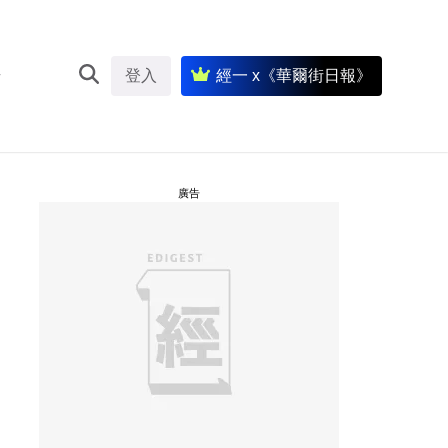
登入
經一 x《華爾街日報》
廣告