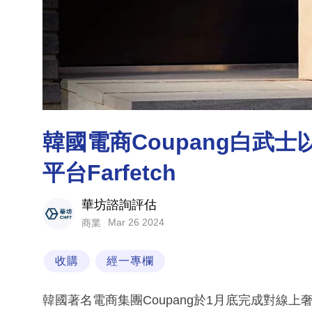
韓國電商Coupang白武
平台Farfetch
華坊諮詢評估
Mar 26 2024
商業
收購
經一專欄
韓國著名電商集團Coupang於1月底完成對線上奢