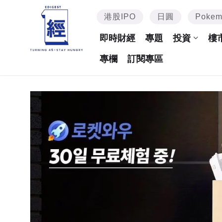
港股IPO
日圓
Poke
即時財經
專題
投資
樓
專欄
訂閱專區