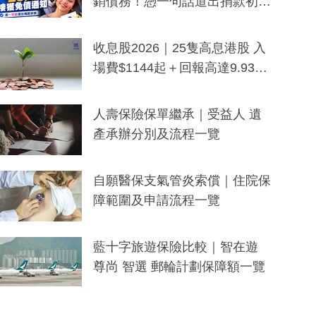
銷債務！憑一句話道出捐款初
衷：加州26萬人接獲免債通知、
一度被誤當詐騙手段
收息股2026｜25隻高息港股 入
場費$1144起＋回報高達9.93
厘！持續更新
人壽保險保單繼承｜受益人 遺
產承辦分別及流程一覽
自願醫保支氣管炎索償｜住院保
障範圍及申請流程一覽
藍十字旅遊保險比較｜智在遊
尊尚 智選 郵輪計劃保障額一覽