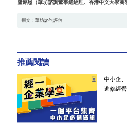
盧銘恩（華坊諮詢董事總經理、香港中文大學商
撰文：華坊諮詢評估
推薦閱讀
中小企、
進修經營