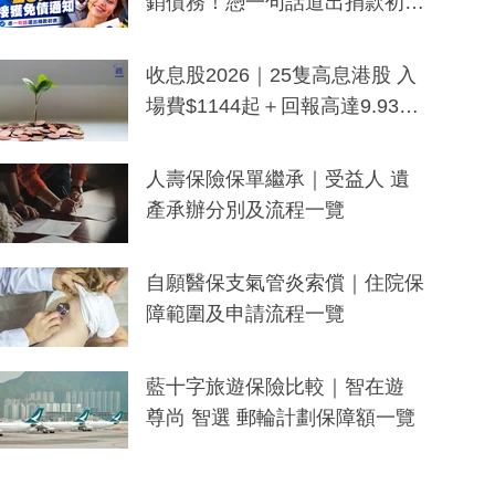
銷債務！憑一句話道出捐款初
衷：加州26萬人接獲免債通知、
一度被誤當詐騙手段
收息股2026｜25隻高息港股 入
場費$1144起＋回報高達9.93
厘！持續更新
人壽保險保單繼承｜受益人 遺
產承辦分別及流程一覽
自願醫保支氣管炎索償｜住院保
障範圍及申請流程一覽
藍十字旅遊保險比較｜智在遊
尊尚 智選 郵輪計劃保障額一覽