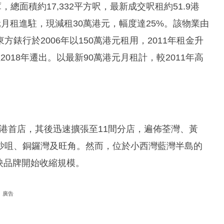
總面積約17,332平方呎，最新成交呎租約51.9港
0萬港元月租進駐，現減租30萬港元，幅度達25%。該物業由
錶行於2006年以150萬港元租用，2011年租金升
至2018年遷出。以最新90萬港元月租計，較2011年高
。
開設香港首店，其後迅速擴張至11間分店，遍佈荃灣、黃
沙咀、銅鑼灣及旺角。然而，位於小西灣藍灣半島的
反映品牌開始收縮規模。
廣告