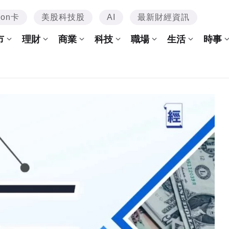
mon卡
美股科技股
AI
最新財經資訊
市
理財
商業
科技
職場
生活
時事