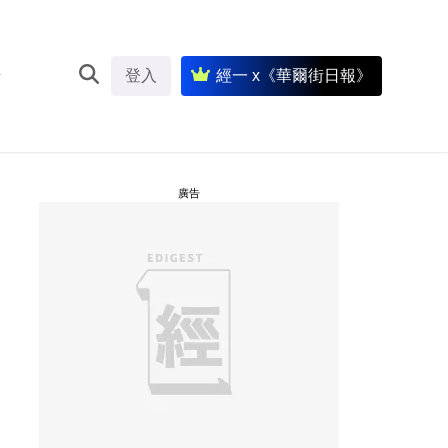
登入
經一 x《華爾街日報》
廣告