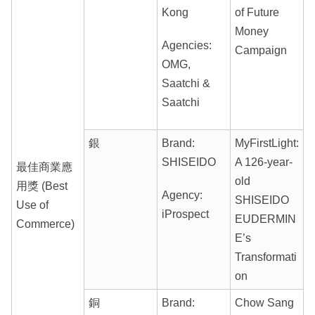
Kong
of Future
Money
Agencies:
Campaign
OMG,
Saatchi &
Saatchi
銀
Brand:
MyFirstLight:
SHISEIDO
A 126-year-
最佳商業應
old
用獎 (Best
Agency:
SHISEIDO
Use of
iProspect
EUDERMIN
Commerce)
E’s
Transformati
on
銅
Brand:
Chow Sang