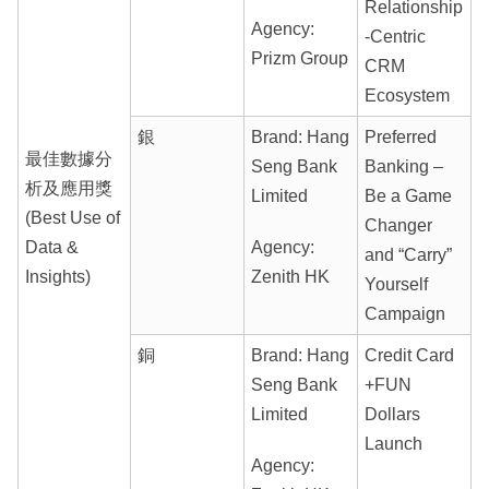
Relationship
Agency:
-Centric
Prizm Group
CRM
Ecosystem
銀
Brand: Hang
Preferred
最佳數據分
Seng Bank
Banking –
析及應用獎
Limited
Be a Game
(Best Use of
Changer
Data &
Agency:
and “Carry”
Insights)
Zenith HK
Yourself
Campaign
銅
Brand: Hang
Credit Card
Seng Bank
+FUN
Limited
Dollars
Launch
Agency: