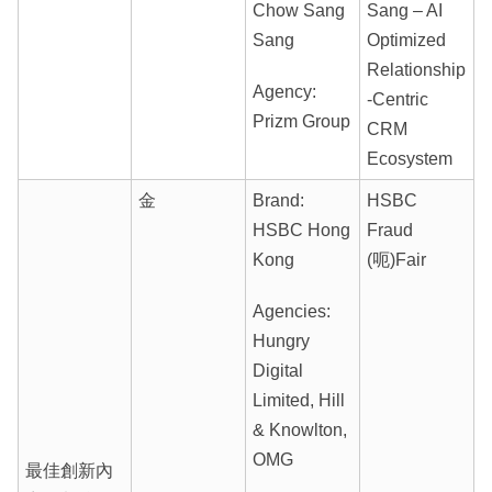
Chow Sang
Sang – AI
Sang
Optimized
Relationship
Agency:
-Centric
Prizm Group
CRM
Ecosystem
金
Brand:
HSBC
HSBC Hong
Fraud
Kong
(呃)Fair
Agencies:
Hungry
Digital
Limited, Hill
& Knowlton,
OMG
最佳創新內