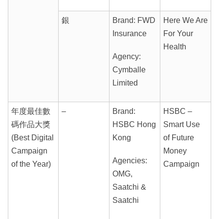
銀
Brand: FWD
Here We Are
Insurance
For Your
Health
Agency:
Cymballe
Limited
年度最佳數
–
Brand:
HSBC –
碼作品大獎
HSBC Hong
Smart Use
(Best Digital
Kong
of Future
Campaign
Money
Agencies:
of the Year)
Campaign
OMG,
Saatchi &
Saatchi