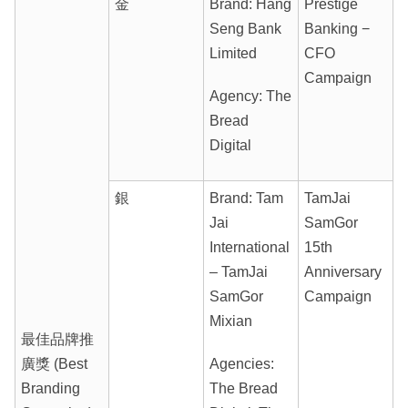
金
Brand: Hang
Prestige
Seng Bank
Banking −
Limited
CFO
Campaign
Agency: The
Bread
Digital
銀
Brand: Tam
TamJai
Jai
SamGor
International
15th
– TamJai
Anniversary
SamGor
Campaign
Mixian
最佳品牌推
廣獎 (Best
Agencies:
Branding
The Bread