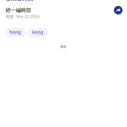
科
經一編輯部
技
Mar 21 2024
商業
職
hong
kong
場
生
廣告
活
時
事
專
欄
訂
閱
專
區