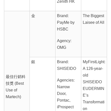
Zenith HK
金
Brand:
The Biggest
PayMe by
Laisee of All
HSBC
Agency:
OMG
銀
Brand:
MyFirstLight:
SHISEIDO
A 126-year-
old
最佳行銷科
Agencies:
SHISEIDO
技獎 (Best
Narrow
EUDERMIN
Use of
Door,
E’s
Martech)
Pontac,
Transformati
iProspect
on