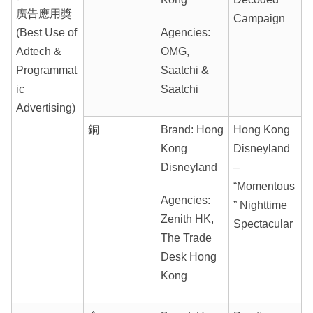
廣告應用獎
Campaign
(Best Use of
Agencies:
Adtech &
OMG,
Programmat
Saatchi &
ic
Saatchi
Advertising)
銅
Brand: Hong
Hong Kong
Kong
Disneyland
Disneyland
–
“Momentous
Agencies:
” Nighttime
Zenith HK,
Spectacular
The Trade
Desk Hong
Kong