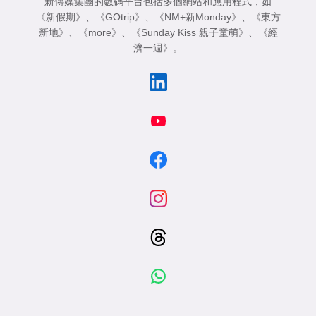
新傳媒集團的數碼平台包括多個網站和應用程式，如
《新假期》
、
《GOtrip》
、
《NM+新Monday》
、
《東方
新地》
、
《more》
、
《Sunday Kiss 親子童萌》
、
《經
濟一週》
。