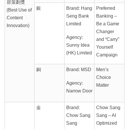
容策劃獎
銀
Brand: Hang
Preferred
(Best Use of
Seng Bank
Banking –
Content
Limited
Be a Game
Innovation)
Changer
Agency:
and “Carry”
Sunny Idea
Yourself
(HK) Limited
Campaign
銅
Brand: MSD
Men’s
Choice
Agency:
Matter
Narrow Door
金
Brand:
Chow Sang
Chow Sang
Sang – AI
Sang
Optimized