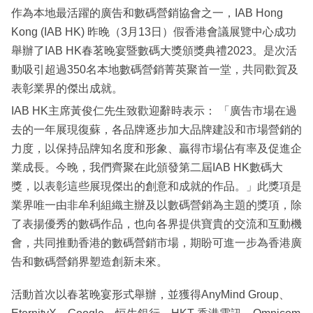
作為本地最活躍的廣告和數碼營銷協會之一，IAB Hong
Kong (IAB HK) 昨晚（3月13日）假香港會議展覽中心成功
舉辦了IAB HK春茗晚宴暨數碼大獎頒獎典禮2023。是次活
動吸引超過350名本地數碼營銷菁英聚首一堂，共同歡賀及
表彰業界的傑出成就。
IAB HK主席黃俊仁先生致歡迎辭時表示： 「廣告市場在過
去的一年展現復蘇，各品牌逐步加大品牌建設和市場營銷的
力度，以保持品牌知名度和形象、贏得市場佔有率及促進企
業成長。今晚，我們齊聚在此頒發第二屆IAB HK數碼大
獎，以表彰這些展現傑出的創意和成就的作品。」此獎項是
業界唯一由非牟利組織主辦及以數碼營銷為主題的獎項，除
了表揚優秀的數碼作品，也向各界提供寶貴的交流和互動機
會，共同推動香港的數碼營銷市場，期盼可進一步為香港廣
告和數碼營銷界塑造創新未來。
活動首次以春茗晚宴形式舉辦，並獲得AnyMind Group、