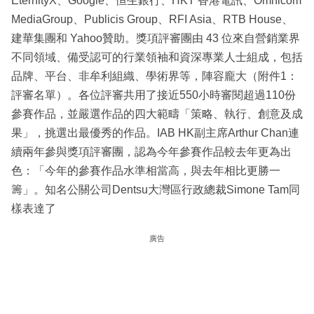
EternityX、Google、恒生銀行、HKT 香港電訊、Omnicom
MediaGroup、Publicis Group、RFI Asia、RTB House、
建華集團和 Yahoo贊助。獎項評審團由 43 位來自營銷業界
不同領域、備受認可的行業領袖和資深專業人士組成，包括
品牌、平台、非牟利組織、學術界等，陣容龐大（附件1：
評審名單）。各位評審共用了接近550小時審閱超過110份
參賽作品，並嚴選作品的四大範疇「策略、執行、創意及成
果」，挑選出最優秀的作品。IAB HK副主席Arthur Chan連
續兩年參與獎項評審團，認為今年參賽作品較去年更為出
色：「今年的參賽作品水準相當高，與去年相比更勝一
籌」。知名公關公司Dentsu大灣區行政總裁Simone Tam同
樣表達了
廣告