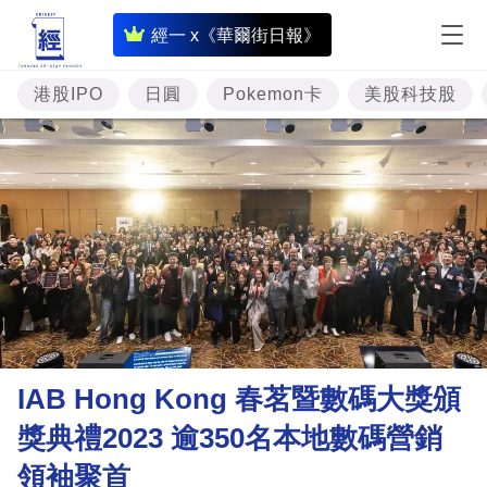
即
經一 x《華爾街日報》
時
財
港股IPO
日圓
Pokemon卡
美股科技股
經
專
題
投
資
樓
市
理
IAB Hong Kong 春茗暨數碼大獎頒
財
獎典禮2023 逾350名本地數碼營銷
商
領袖聚首
業