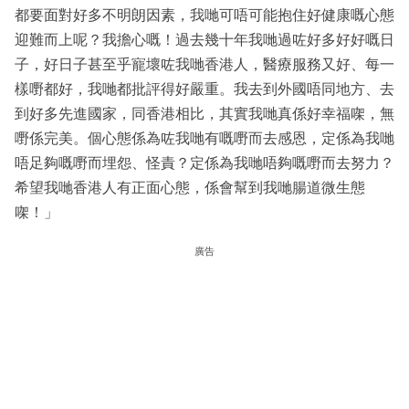
都要面對好多不明朗因素，我哋可唔可能抱住好健康嘅心態
迎難而上呢？我擔心嘅！過去幾十年我哋過咗好多好好嘅日
子，好日子甚至乎寵壞咗我哋香港人，醫療服務又好、每一
樣嘢都好，我哋都批評得好嚴重。我去到外國唔同地方、去
到好多先進國家，同香港相比，其實我哋真係好幸福㗎，無
嘢係完美。個心態係為咗我哋有嘅嘢而去感恩，定係為我哋
唔足夠嘅嘢而埋怨、怪責？定係為我哋唔夠嘅嘢而去努力？
希望我哋香港人有正面心態，係會幫到我哋腸道微生態
㗎！」
廣告