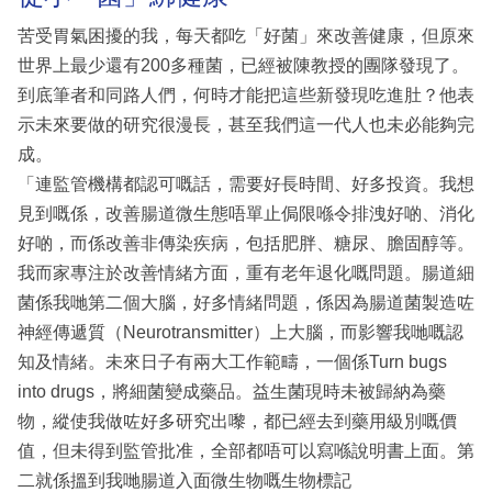
苦受胃氣困擾的我，每天都吃「好菌」來改善健康，但原來
世界上最少還有200多種菌，已經被陳教授的團隊發現了。
到底筆者和同路人們，何時才能把這些新發現吃進肚？他表
示未來要做的研究很漫長，甚至我們這一代人也未必能夠完
成。
「連監管機構都認可嘅話，需要好長時間、好多投資。我想
見到嘅係，改善腸道微生態唔單止侷限喺令排洩好啲、消化
好啲，而係改善非傳染疾病，包括肥胖、糖尿、膽固醇等。
我而家專注於改善情緒方面，重有老年退化嘅問題。腸道細
菌係我哋第二個大腦，好多情緒問題，係因為腸道菌製造咗
神經傳遞質（Neurotransmitter）上大腦，而影響我哋嘅認
知及情緒。未來日子有兩大工作範疇，一個係Turn bugs
into drugs，將細菌變成藥品。益生菌現時未被歸納為藥
物，縱使我做咗好多研究出嚟，都已經去到藥用級別嘅價
值，但未得到監管批准，全部都唔可以寫喺說明書上面。第
二就係搵到我哋腸道入面微生物嘅生物標記