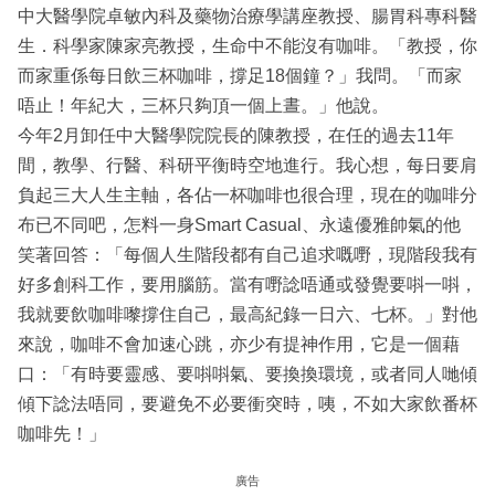
中大醫學院卓敏內科及藥物治療學講座教授、腸胃科專科醫
生．科學家陳家亮教授，生命中不能沒有咖啡。「教授，你
而家重係每日飲三杯咖啡，撐足18個鐘？」我問。「而家
唔止！年紀大，三杯只夠頂一個上晝。」他說。
今年2月卸任中大醫學院院長的陳教授，在任的過去11年
間，教學、行醫、科研平衡時空地進行。我心想，每日要肩
負起三大人生主軸，各佔一杯咖啡也很合理，現在的咖啡分
布已不同吧，怎料一身Smart Casual、永遠優雅帥氣的他
笑著回答：「每個人生階段都有自己追求嘅嘢，現階段我有
好多創科工作，要用腦筋。當有嘢諗唔通或發覺要唞一唞，
我就要飲咖啡嚟撐住自己，最高紀錄一日六、七杯。」對他
來說，咖啡不會加速心跳，亦少有提神作用，它是一個藉
口：「有時要靈感、要唞唞氣、要換換環境，或者同人哋傾
傾下諗法唔同，要避免不必要衝突時，咦，不如大家飲番杯
咖啡先！」
廣告