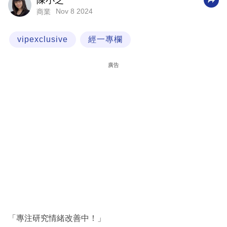
陳小芝
Nov 8 2024
商業
科
技
vipexclusive
經一專欄
職
場
廣告
生
活
時
事
專
欄
訂
閱
專
「專注研究情緒改善中！」
區