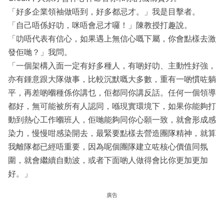
「好多企業領袖做唔到，好多都忌才。」我是目擊者。
「自己唔係好叻，咪唔會忌才囉！」陳教授打趣說。
「叻唔代表有信心，如果遇上無信心嘅下屬，你會點樣去激
發佢哋？」我問。
「一個架構入面一定有好多種人，有啲好叻、主動性好強，
亦有鍾意跟大隊做事，比較沉默嘅大多數，重有一啲慣咗躺
平，再差啲嗰種係你講乜，佢都同你講反話。任何一個領導
都好，無可能被所有人認同，喺現實環境下，如果你能夠打
動到熱心工作嗰班人，佢哋能夠同你心願一致，就會形成感
染力，慢慢咁感染開去，最緊要點樣去營造團隊精神，就算
我離隊都已經唔重要，因為呢個團隊建立咗核心價值同氛
圍，就會繼續自動波，或者下面啲人做得會比你更加更加
好。」
廣告