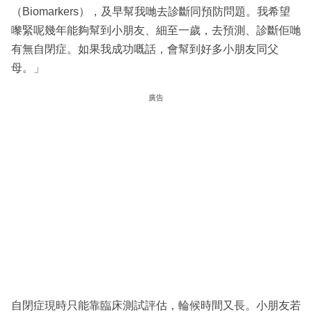
（Biomarkers），及早幫我哋去診斷同預防問題。我希望
嚟緊呢幾年能夠幫到小朋友、細至一歲，去預測、診斷佢哋
有無自閉症。如果我成功嘅話，會幫到好多小朋友同父
母。」
廣告
自閉症現時只能靠臨床測試評估，輪候時間又長。小朋友若