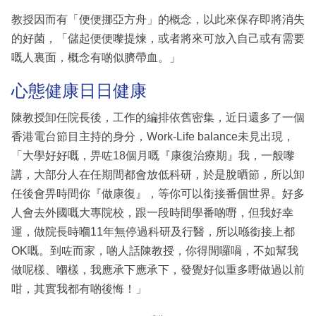
教授因而有「便便挪亞方舟」的概念，以此來保存即將消失
的好菌，「儲起便便嚟提煉，或者將來可放入自己或有需要
嘅人裏面，概念有啲似臍帶血。」
心態健康日日健康
陳教授卸任院長後，工作的編排依舊密集，近日還多了一個
香港電台節目主持的身分，Work-Life balance未見出現，
「大學好好嘅，畀咗18個月嘅『康復治療期』我，一般嚟
講，大部分人在任期間都會放低科研，於是脫晒節，所以卸
任後會畀時間你『做康復』，等你可以銜接番個世界。好多
人會去外國嘅大專院校，跟一段時間學番啲嘢，但我好幸
運，做院長時嗰11年無停過科研及行醫，所以喺銜接上都
OK嘅。到咗而家，啲人話陳教授，你得閒囉喎，不如幫我
做呢樣、嗰樣，我應承下應承下，發覺好似重多嘢做過以前
咁，其實我都有啲後悔！」