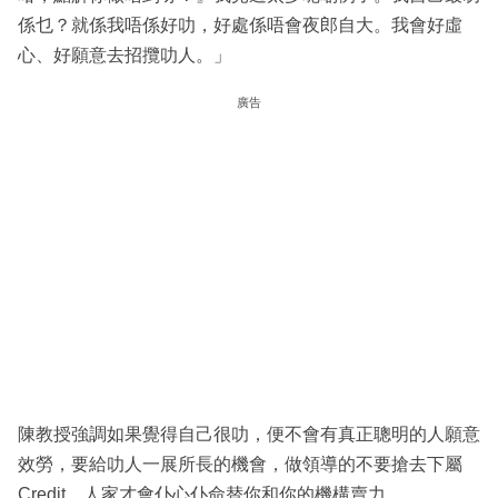
係乜？就係我唔係好叻，好處係唔會夜郎自大。我會好虛
心、好願意去招攬叻人。」
廣告
陳教授強調如果覺得自己很叻，便不會有真正聰明的人願意
效勞，要給叻人一展所長的機會，做領導的不要搶去下屬
Credit，人家才會仆心仆命替你和你的機構賣力。