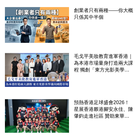
創業者只有兩種——你大概
只係其中半個
毛戈平美妝教育進軍香港｜
為本港市場量身打造兩大課
程 獨創「東方光影美學」
邁向國際市場
預熱香港足球盛會2026！
星展香港夥港腳安永佳、陳
肇鈞走進社區 贊助東華三
院學童直擊曼城公開訓練