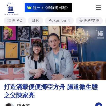
即
經一 x《華爾街日報》
時
財
港股IPO
日圓
Pokemon卡
美股科技股
經
專
題
投
資
樓
市
理
打造滿載便便挪亞方舟 腸道微生態
財
之父陳家亮
商
業