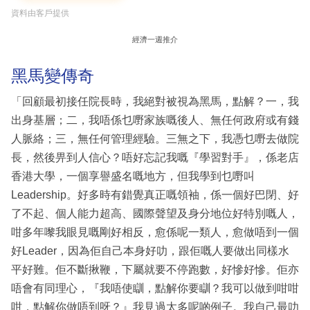
資料由客戶提供
經濟一週推介
黑馬變傳奇
「回顧最初接任院長時，我絕對被視為黑馬，點解？一，我
出身基層；二，我唔係乜嘢家族嘅後人、無任何政府或有錢
人脈絡；三，無任何管理經驗。三無之下，我憑乜嘢去做院
長，然後畀到人信心？唔好忘記我嘅『學習對手』，係老店
香港大學，一個享譽盛名嘅地方，但我學到乜嘢叫
Leadership。好多時有錯覺真正嘅領袖，係一個好巴閉、好
了不起、個人能力超高、國際聲望及身分地位好特別嘅人，
咁多年嚟我眼見嘅剛好相反，愈係呢一類人，愈做唔到一個
好Leader，因為佢自己本身好叻，跟佢嘅人要做出同樣水
平好難。佢不斷揪鞭，下屬就要不停跑數，好慘好慘。佢亦
唔會有同理心，『我唔使瞓，點解你要瞓？我可以做到咁咁
咁，點解你做唔到呀？』我見過太多呢啲例子。我自己最叻