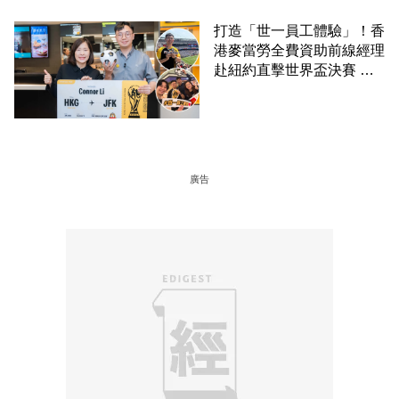
打造「世一員工體驗」！香
港麥當勞全費資助前線經理
赴紐約直擊世界盃決賽 見
證員工由兼職一路晉升圓夢
廣告