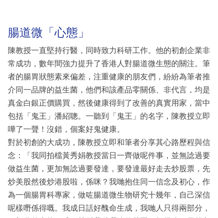
腸道微「心態」
陳教授一直堅持行醫，同時致力科研工作。他的初創企業非
常成功，數年間強力提升了香港人對腸道微生態的關注。筆
者的腸胃狀態素來偏差，注重健康的朋友們，紛紛為筆者推
介同一品牌的益生菌，他們和該產品零關係、非代言，均是
真金白銀正價購買，然後健康得到了改善的真實用家，當中
包括「鬼王」潘紹聰。一聽到「鬼王」的名字，陳教授立即
嘩了一聲！沒錯，個案好鬼健康。
對於初創的大成功，陳教授立即和筆者分享其心路歷程與信
念：「我同拍檔黃秀娟教授當日一齊做呢件事，並無諗過要
做益生菌，更加無諗過要發達，要發達最好走去炒股票，先
炒美股然後炒港股啦，係咪？我哋抱住同一信念及初心，作
為一個腸胃科專家，做咗腸道微生物研究十幾年，自己深信
呢樣嘢係得嘅。我成日話好醜命生成，我哋人只得兩部分，