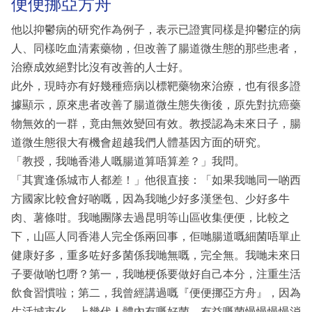
便便挪亞方舟
他以抑鬱病的研究作為例子，表示已證實同樣是抑鬱症的病
人、同樣吃血清素藥物，但改善了腸道微生態的那些患者，
治療成效絕對比沒有改善的人士好。
此外，現時亦有好幾種癌病以標靶藥物來治療，也有很多證
據顯示，原來患者改善了腸道微生態失衡後，原先對抗癌藥
物無效的一群，竟由無效變回有效。教授認為未來日子，腸
道微生態很大有機會超越我們人體基因方面的研究。
「教授，我哋香港人嘅腸道算唔算差？」我問。
「其實逢係城市人都差！」他很直接：「如果我哋同一啲西
方國家比較會好啲嘅，因為我哋少好多漢堡包、少好多牛
肉、薯條咁。我哋團隊去過昆明等山區收集便便，比較之
下，山區人同香港人完全係兩回事，佢哋腸道嘅細菌唔單止
健康好多，重多咗好多菌係我哋無嘅，完全無。我哋未來日
子要做啲乜嘢？第一，我哋梗係要做好自己本分，注重生活
飲食習慣啦；第二，我曾經講過嘅『便便挪亞方舟』，因為
生活城市化，上幾代人體內有嘅好菌、有益嘅菌慢慢慢慢消