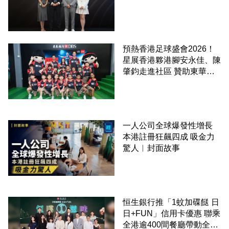
預熱香港足球盛會2026！
星展香港夥港腳安永佳、陳
肇鈞走進社區 贊助東華三
院學童直擊曼城公開訓練
一人公司全球爆發性增長
本港註冊狂飆四成 吸金力
驚人︳封面故事
恒生銀行推「1蚊加碟餸 日
日+FUN」信用卡優惠 聯乘
全港逾400間餐廳帶動全城