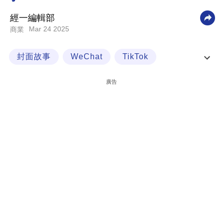
科
經一編輯部
技
Mar 24 2025
商業
職
封面故事
WeChat
TikTok
場
內地平台經濟攻港 衣食住行大洗牌
生
廣告
活
時
事
專
欄
訂
閱
專
區