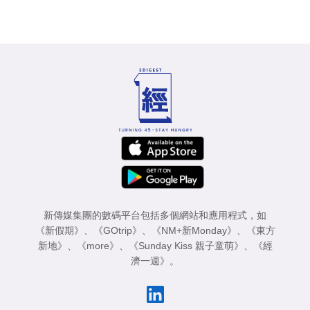
新傳媒集團的數碼平台包括多個網站和應用程式，如
《新假期》
、
《GOtrip》
、
《NM+新Monday》
、
《東方
新地》
、
《more》
、
《Sunday Kiss 親子童萌》
、
《經
濟一週》
。