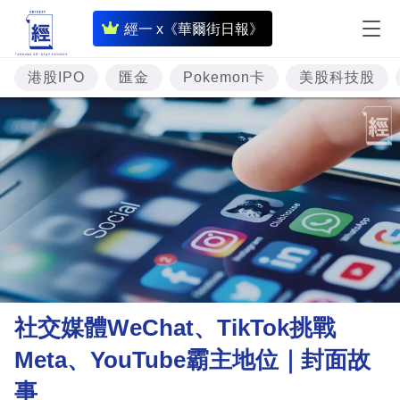
即
經一 x《華爾街日報》
時
財
港股IPO
匯金
Pokemon卡
美股科技股
經
專
題
投
資
樓
市
理
社交媒體WeChat、TikTok挑戰
財
Meta、YouTube霸主地位｜封面故
商
事
業