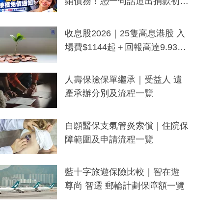
銷債務！憑一句話道出捐款初
衷：加州26萬人接獲免債通知、
一度被誤當詐騙手段
收息股2026｜25隻高息港股 入
場費$1144起＋回報高達9.93
厘！持續更新
人壽保險保單繼承｜受益人 遺
產承辦分別及流程一覽
自願醫保支氣管炎索償｜住院保
障範圍及申請流程一覽
藍十字旅遊保險比較｜智在遊
尊尚 智選 郵輪計劃保障額一覽