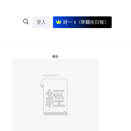
登入
經一 x《華爾街日報》
廣告