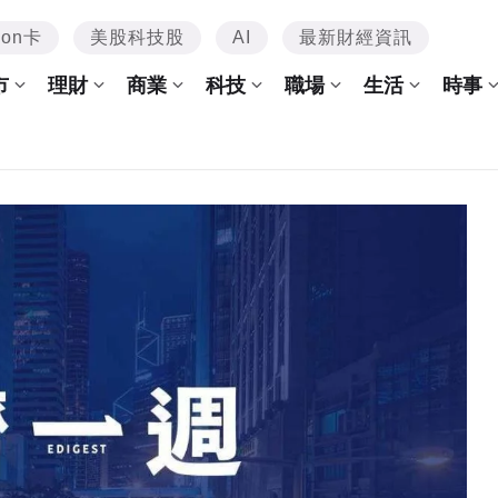
mon卡
美股科技股
AI
最新財經資訊
市
理財
商業
科技
職場
生活
時事