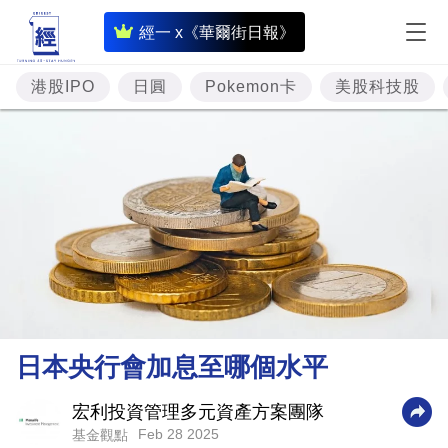
即
經一 x《華爾街日報》
時
財
港股IPO
日圓
Pokemon卡
美股科技股
經
專
題
投
資
樓
市
理
日本央行會加息至哪個水平
財
商
宏利投資管理多元資產方案團隊
Feb 28 2025
基金觀點
業