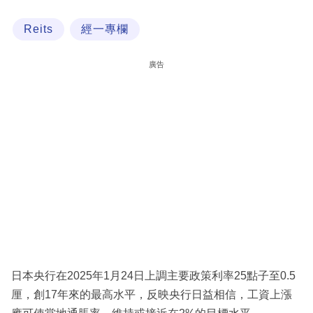
科
Reits
經一專欄
技
職
廣告
場
生
活
時
事
專
欄
訂
閱
日本央行在2025年1月24日上調主要政策利率25點子至0.5
專
厘，創17年來的最高水平，反映央行日益相信，工資上漲
區