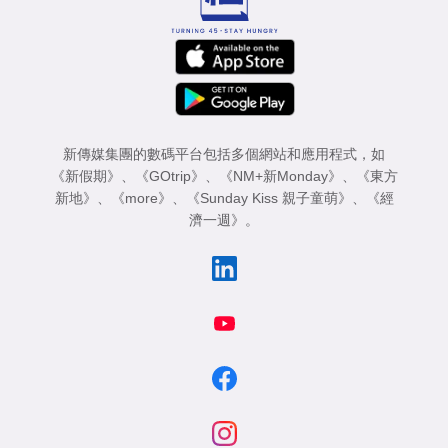
新傳媒集團的數碼平台包括多個網站和應用程式，如
《新假期》
、
《GOtrip》
、
《NM+新Monday》
、
《東方
新地》
、
《more》
、
《Sunday Kiss 親子童萌》
、
《經
濟一週》
。