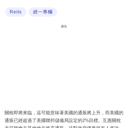
科
Reits
經一專欄
技
職
廣告
場
生
活
時
事
專
欄
訂
閱
關稅即將來臨，這可能意味著美國的通脹將上升，而美國的
專
通脹已經超過了美國聯邦儲備局設定的2%目標。互惠關稅
區