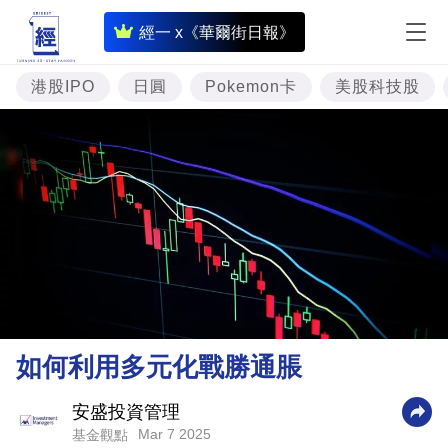
即
經一 x《華爾街日報》
時
財
港股IPO
日圓
Pokemon卡
美股科技股
經
專
題
投
資
樓
市
理
如何利用多元化戰勝通脹
財
商
安盛投資管理
Mar 7 2025
基金觀點
業