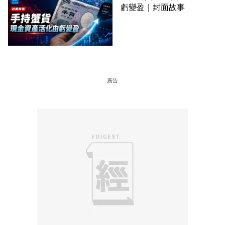
虧變盈｜封面故事
廣告