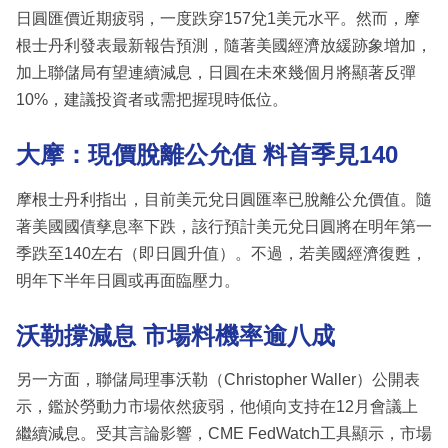
日圓匯價近期疲弱，一度跌穿157兌1美元水平。然而，摩
根士丹利發表最新報告預測，隨著美國經濟放緩跡象增加，
加上聯儲局有望連續減息，日圓在未來幾個月將顯著反彈
10%，建議投資者或需把握現時低位。
大摩：現價脫離公允值 料首季見140
摩根士丹利指出，目前美元兌日圓匯率已脫離公允價值。隨
著美國國債孳息率下跌，該行預計美元兌日圓將在明年第一
季跌至140左右（即日圓升值）。不過，若美國經濟復甦，
明年下半年日圓或再面臨壓力。
沃勒撐減息 市場料機率逾八成
另一方面，聯儲局理事沃勒（Christopher Waller）公開表
示，鑑於勞動力市場依然疲弱，他傾向支持在12月會議上
繼續減息。受其言論影響，CME FedWatch工具顯示，市場