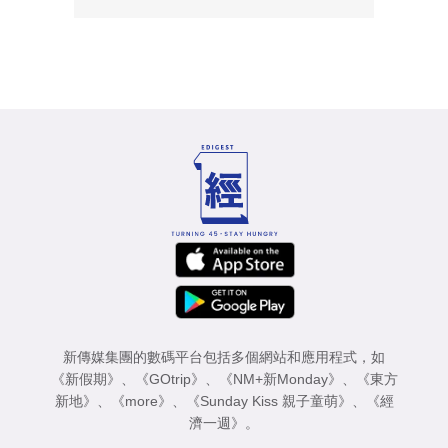
新傳媒集團的數碼平台包括多個網站和應用程式，如
《新假期》
、
《GOtrip》
、
《NM+新Monday》
、
《東方
新地》
、
《more》
、
《Sunday Kiss 親子童萌》
、
《經
濟一週》
。