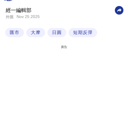
科
經一編輯部
技
Nov 25 2025
外匯
職
匯市
大摩
日圓
短期反彈
場
生
廣告
活
時
事
專
欄
訂
閱
專
區