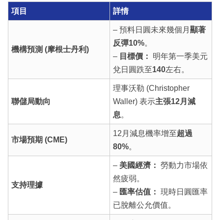
項目
詳情
– 預料日圓未來幾個月
顯著
反彈10%
。
機構預測 (摩根士丹利)
–
目標價：
明年第一季美元
兌日圓跌至
140
左右。
理事沃勒 (Christopher
聯儲局動向
Waller) 表示
主張12月減
息
。
12月減息機率增至
超過
市場預期 (CME)
80%
。
–
美國經濟：
勞動力市場依
然疲弱。
支持理據
–
匯率估值：
現時日圓匯率
已脫離公允價值。