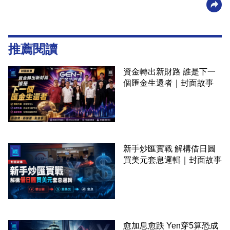
推薦閱讀
資金轉出新財路 誰是下一
個匯金生還者｜封面故事
新手炒匯實戰 解構借日圓
買美元套息邏輯｜封面故事
愈加息愈跌 Yen穿5算恐成