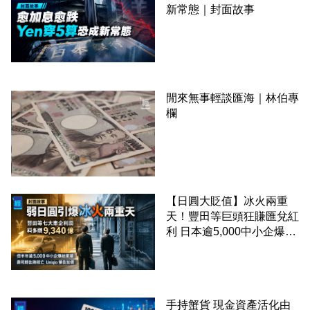
新常態｜封面故事
閒來無事輕談匯海｜林伯專
欄
【日圓大貶值】冰火兩重
天！豐田等巨頭狂賺匯兌紅
利 日本逾5,000中小企爆結
業潮 ︳封面故事
手持蟹貨 現金資產活化由