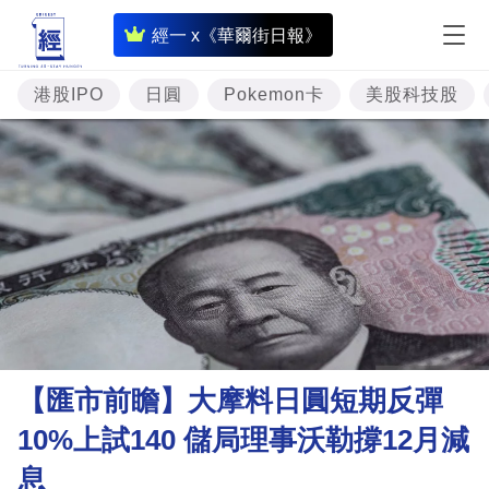
即
經一 x《華爾街日報》
時
財
港股IPO
日圓
Pokemon卡
美股科技股
經
專
題
投
資
樓
市
理
【匯市前瞻】大摩料日圓短期反彈
財
10%上試140 儲局理事沃勒撐12月減
商
息
業