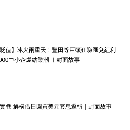
貶值】冰火兩重天！豐田等巨頭狂賺匯兌紅利
,000中小企爆結業潮 ︳封面故事
實戰 解構借日圓買美元套息邏輯｜封面故事