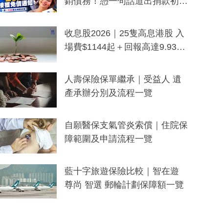
銷債務！憑一句話道出捐款初
衷：加州26萬人接獲免債通知、
一度被誤當詐騙手段
收息股2026｜25隻高息港股 入
場費$1144起＋回報高達9.93
厘！持續更新
人壽保險保單繼承｜受益人 遺
產承辦分別及流程一覽
自願醫保支氣管炎索償｜住院保
障範圍及申請流程一覽
藍十字旅遊保險比較｜智在遊
尊尚 智選 郵輪計劃保障額一覽