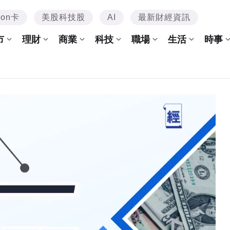
mon卡
美股科技股
AI
最新財經資訊
市
理財
商業
科技
職場
生活
時事