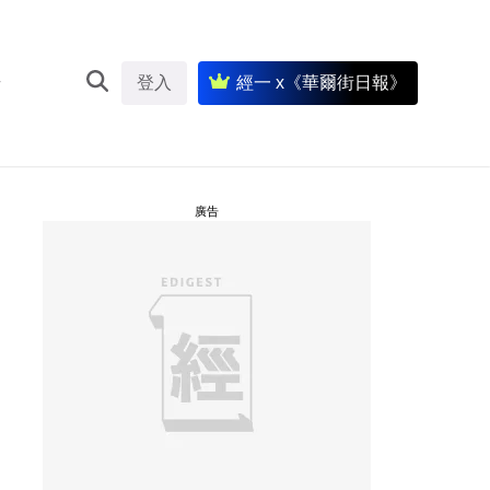
登入
經一 x《華爾街日報》
廣告