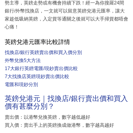
勢主導，英鎊走勢或有機會持續下跌！經一為你搜羅24間
銀行/外幣找換店，一文就可以留意英鎊兌港元匯率，讓大
家趁低吸納英鎊，入定貨等通關之後就可以大手掃貨都唔會
心痛！
英鎊兌港元匯率比較詳情
找換店/銀行英鎊賣出價和買入價分別
外幣兌換5大方法
17大銀行英鎊電匯/現鈔賣出價比較
7大找換店英鎊現鈔賣出價比較
電匯和現鈔分別
英鎊兌港元｜找換店/銀行賣出價和買入
價有甚麼分別？
賣出價：以港幣兌換英鎊，數字越低越好
買入價：賣出手上的英鎊換成做港幣，數字越高越好