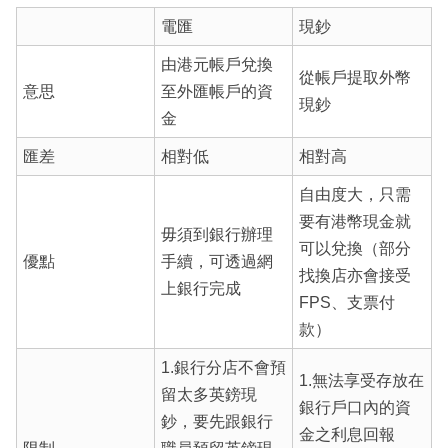
電匯
現鈔
由港元帳戶兌換
從帳戶提取外幣
意思
至外匯帳戶的資
現鈔
金
匯差
相對低
相對高
自由度大，只需
要有港幣現金就
毋須到銀行辦理
可以兌換（部分
優點
手續，可透過網
找換店亦會接受
上銀行完成
FPS、支票付
款）
1.銀行分店不會預
1.無法享受存放在
留太多英鎊現
銀行戶口內的資
鈔，要先跟銀行
金之利息回報