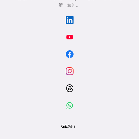
濟一週》
。