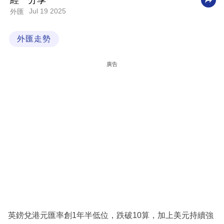
經一分享
Jul 19 2025
外匯
科
技
外匯走勢
職
場
廣告
生
活
時
事
專
欄
訂
閱
專
英鎊兌港元匯率創1年半低位，跌破10算，加上美元持續強
區