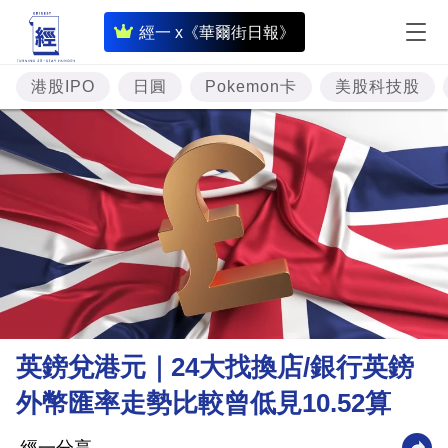
即
經一 x《華爾街日報》
時
財
港股IPO
日圓
Pokemon卡
美股科技股
經
專
題
投
資
樓
市
理
英鎊兌港元｜24大找換店/銀行英鎊
財
外幣匯率走勢比較曾低見10.52算
商
業