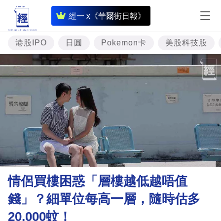
即
經一 x《華爾街日報》
時
財
港股IPO
日圓
Pokemon卡
美股科技股
經
專
題
投
資
樓
市
理
情侶買樓困惑「層樓越低越唔值
財
錢」？細單位每高一層，隨時估多
商
20,000蚊！
業