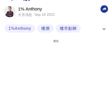
科
1% Anthony
技
Sep 16 2022
大市消息
職
1%Anthony
樓價
樓市點睇
場
經一專欄
生
廣告
活
時
事
專
欄
訂
閱
專
區