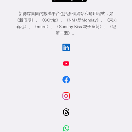
新傳媒集團的數碼平台包括多個網站和應用程式，如
《新假期》
、
《GOtrip》
、
《NM+新Monday》
、
《東方
新地》
、
《more》
、
《Sunday Kiss 親子童萌》
、
《經
濟一週》
。