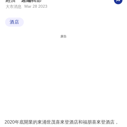
經濟一週編輯部
Mar 28 2023
大市消息
科
技
酒店
職
場
廣告
生
活
時
事
專
欄
訂
閱
專
2020年底開業的東涌世茂喜來登酒店和福朋喜來登酒店，
區