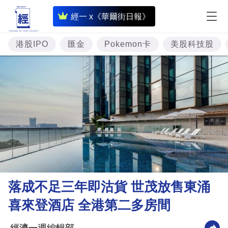
即
經一 x《華爾街日報》
時
財
港股IPO
匯金
Pokemon卡
美股科技股
經
專
題
投
資
樓
市
理
落成不足三年即沽貨 世茂放售東涌
財
喜來登酒店 全港第二多房間
商
業