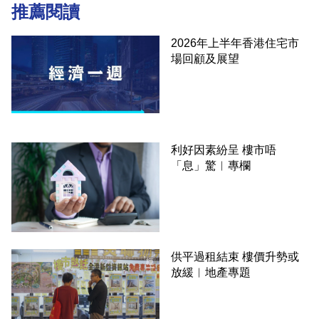
推薦閱讀
2026年上半年香港住宅市
場回顧及展望
利好因素紛呈 樓市唔
「息」驚︳專欄
供平過租結束 樓價升勢或
放緩︳地產專題