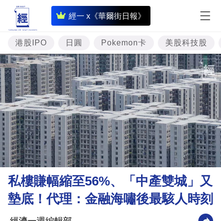
即
經一 x《華爾街日報》
時
財
港股IPO
日圓
Pokemon卡
美股科技股
經
專
題
投
資
樓
市
理
私樓賺幅縮至56%、「中產雙城」又
財
墊底！代理：金融海嘯後最駭人時刻
商
業