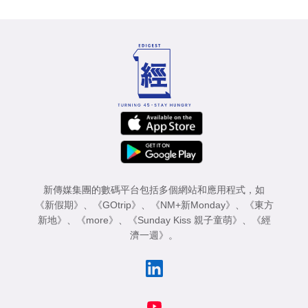
新傳媒集團的數碼平台包括多個網站和應用程式，如
《新假期》
、
《GOtrip》
、
《NM+新Monday》
、
《東方
新地》
、
《more》
、
《Sunday Kiss 親子童萌》
、
《經
濟一週》
。