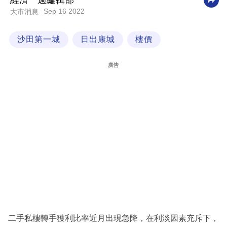
經濟一週編輯部
Sep 16 2022
大市消息
科
技
沙田第一城
日出康城
樓價
職
場
廣告
生
活
時
事
專
欄
訂
閱
專
二手私樓轉手獲利比率近月出現急降，在利淡因素充斥下，
區