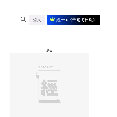
登入
經一 x《華爾街日報》
廣告