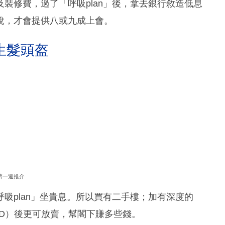
裝修費，過了「呼吸plan」後，拿去銀行敘造低息
稅，才會提供八或九成上會。
生髮頭盔
濟一週推介
吸plan」坐貴息。所以買有二手樓；加有深度的
D）後更可放賣，幫閣下賺多些錢。