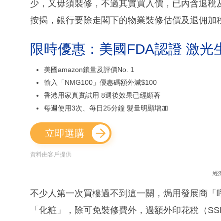
少，又毋須裝修，不過其實買入價，已內含退稅及
按揭，銀行要除走閣下的物業裝修估價及退佣加
限時優惠：美國FDA認證 激光
美國amazon鎖量及評價No. 1
輸入「NMG100」優惠碼額外減$100
香港用家真實試用 8週後效果已經顯著
每週使用3次、每日25分鐘 髮量明顯增加
立即選購
資料由客戶提供
經
不少人第一次買樓過不到這一關，焗用發展商「呼
「化粧」，除可免裝修費外，過額外印花稅（SS