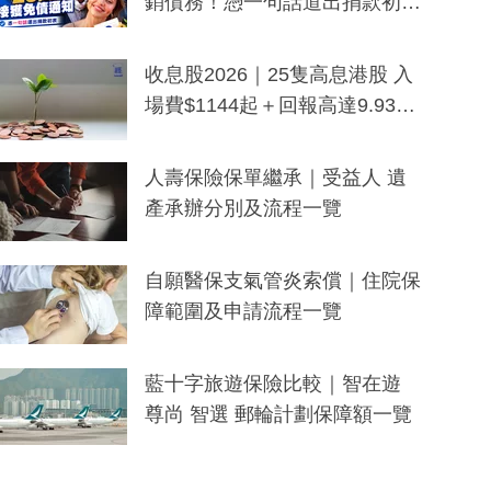
銷債務！憑一句話道出捐款初
衷：加州26萬人接獲免債通知、
一度被誤當詐騙手段
收息股2026｜25隻高息港股 入
場費$1144起＋回報高達9.93
厘！持續更新
人壽保險保單繼承｜受益人 遺
產承辦分別及流程一覽
自願醫保支氣管炎索償｜住院保
障範圍及申請流程一覽
藍十字旅遊保險比較｜智在遊
尊尚 智選 郵輪計劃保障額一覽