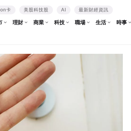
mon卡
美股科技股
AI
最新財經資訊
市
理財
商業
科技
職場
生活
時事