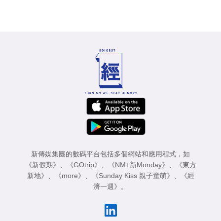
新傳媒集團的數碼平台包括多個網站和應用程式，如
《新假期》
、
《GOtrip》
、
《NM+新Monday》
、
《東方
新地》
、
《more》
、
《Sunday Kiss 親子童萌》
、
《經
濟一週》
。