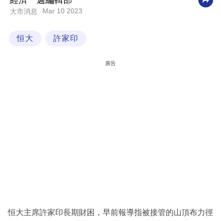
經濟一週編輯部
Mar 10 2023
大市消息
科
技
恒大
許家印
職
場
廣告
生
活
時
事
專
欄
訂
閱
專
恒大主席許家印長期財困，早前報導指被接管的山頂布力徑
區