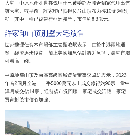
大宅，中原地產及世邦魏理仕已被委託為聯合獨家代理出售
該大宅。較早前，許家印已抵押位於山頂布力徑10號3幢別
墅，其中一幢已被建行亞洲接管，市值約8.8億元。
許家印山頂別墅大宅放售
世邦魏理仕資本市場部主管甄浚岷表示，由於中港兩地通
關，經濟逐步復常，加上美國加息估計將近見頂，豪宅市場
可看高一綫。
中原地產山頂及南區高級區域營業董事李卓雄表示，2023
年首2個月全港一二手5000萬元以上成交錄得約96宗，當中
洋房成交佔14宗，通關後市況回暖，豪宅成交活躍，豪宅
買家對後市信心加強。