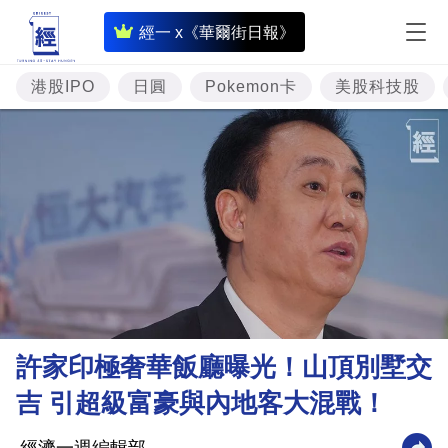
即
經一 x《華爾街日報》
時
財
港股IPO
日圓
Pokemon卡
美股科技股
經
專
題
投
資
樓
市
理
許家印極奢華飯廳曝光！山頂別墅交
財
吉 引超級富豪與內地客大混戰！
商
業