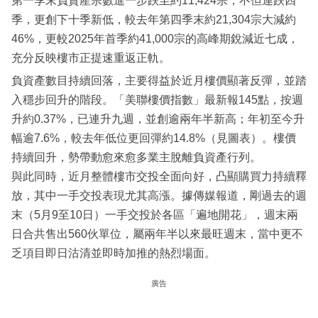
第一季末負資產宗數進一步跌至約11,424宗，不但連跌四
季，更創下十季新低，較去年第四季末約21,304宗大減約
46%，更較2025年首季約41,000宗的高峰期銳減近七成，
充分反映樓市正提速重返正軌。
負資產數目持續回落，主要得益於近月樓價顯著反彈，並踏
入穩步回升的階段。「美聯樓價指數」最新報145點，按週
升約0.37%，已連升九週，並創逾兩年半新高；年初至今升
幅逾7.6%，較去年低位更回彈約14.8%（見圖表）。樓價
持續回升，勢帶動愈來愈多業主脫離負資產行列。
與此同時，近月整體樓市交投全面向好，凸顯購買力持續釋
放，其中一手交投表現尤其高漲。據傳媒報道，剛過去的週
末（5月9至10日）一手交投於各區「遍地開花」，週末兩
日合共售出560伙單位，屬兩年半以來最旺週末，當中更不
乏項目即日沽清並即時加推的熱烈場面。
廣告