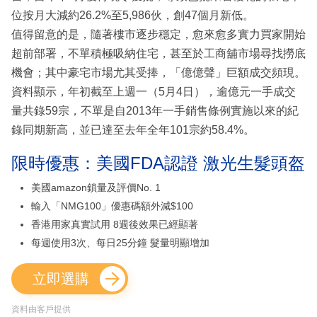
位按月大減約26.2%至5,986伙，創47個月新低。
值得留意的是，隨著樓市逐步穩定，愈來愈多實力買家開始
超前部署，不單積極吸納住宅，甚至於工商舖市場尋找撈底
機會；其中豪宅市場尤其受捧，「億億聲」巨額成交頻現。
資料顯示，年初截至上週一（5月4日），逾億元一手成交
量共錄59宗，不單是自2013年一手銷售條例實施以來的紀
錄同期新高，並已達至去年全年101宗約58.4%。
限時優惠：美國FDA認證 激光生髮頭盔
美國amazon鎖量及評價No. 1
輸入「NMG100」優惠碼額外減$100
香港用家真實試用 8週後效果已經顯著
每週使用3次、每日25分鐘 髮量明顯增加
立即選購
資料由客戶提供