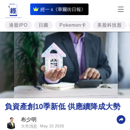
即
經一 x《華爾街日報》
時
財
港股IPO
日圓
Pokemon卡
美股科技股
經
專
題
投
資
樓
市
理
負資產創10季新低 供應續降成大勢
財
商
布少明
May 15 2026
大市消息
業