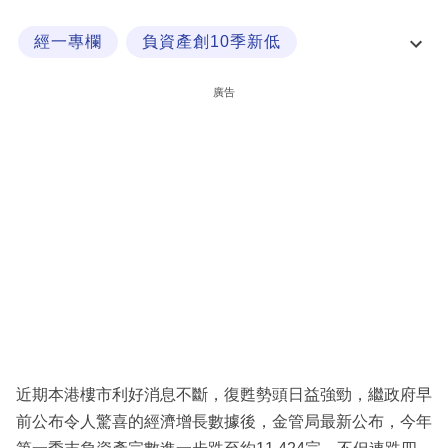
科
經一專欄
負資產創10季新低
技
供應續降成大勢
職
廣告
場
生
活
時
事
專
欄
訂
閱
近期本港樓市利好消息不斷，復甦勢頭日益強勁，繼政府早
專
前公布令人驚喜的經濟增長數據後，金管局最新公布，今年
區