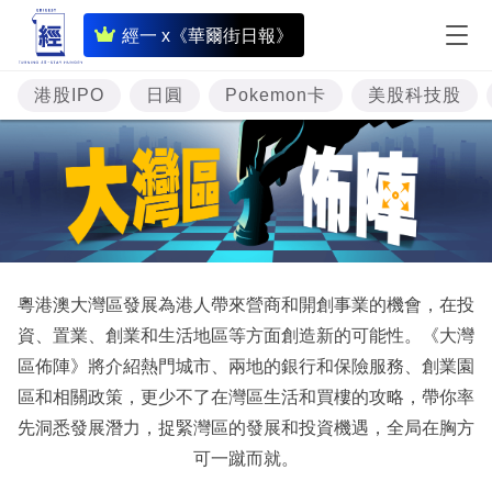
即
經一 x《華爾街日報》
時
財
港股IPO
日圓
Pokemon卡
美股科技股
經
專
題
投
資
粵港澳大灣區發展為港人帶來營商和開創事業的機會，在投
樓
資、置業、創業和生活地區等方面創造新的可能性。《大灣
市
區佈陣》將介紹熱門城市、兩地的銀行和保險服務、創業園
區和相關政策，更少不了在灣區生活和買樓的攻略，帶你率
理
先洞悉發展潛力，捉緊灣區的發展和投資機遇，全局在胸方
財
可一蹴而就。
商