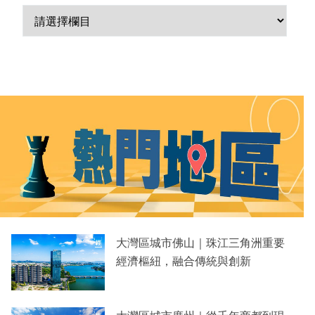
業
科
技
職
場
生
活
時
事
專
大灣區城市佛山｜珠江三角洲重要
欄
經濟樞紐，融合傳統與創新
訂
閱