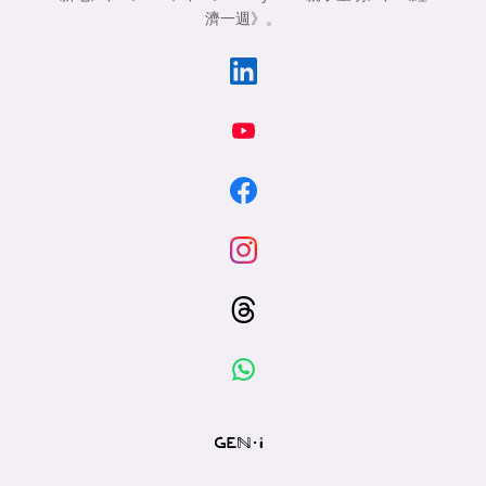
濟一週》
。