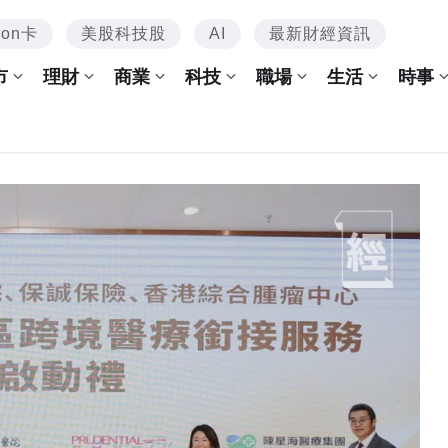
mon卡
美股科技股
AI
最新財經資訊
市
理財
商業
科技
職場
生活
時事