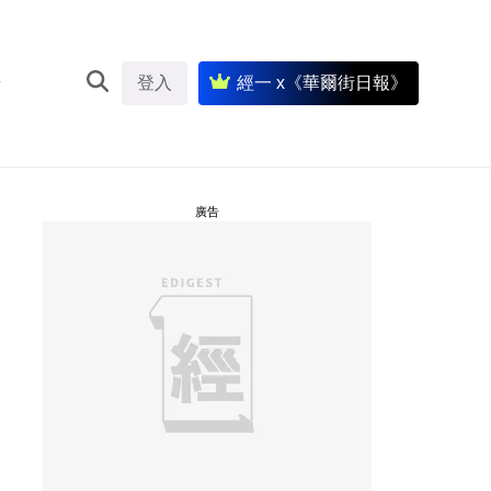
登入
經一 x《華爾街日報》
廣告