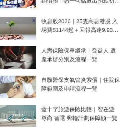
銷債務！憑一句話道出捐款初
衷：加州26萬人接獲免債通知、
一度被誤當詐騙手段
收息股2026｜25隻高息港股 入
場費$1144起＋回報高達9.93
厘！持續更新
人壽保險保單繼承｜受益人 遺
產承辦分別及流程一覽
自願醫保支氣管炎索償｜住院保
障範圍及申請流程一覽
藍十字旅遊保險比較｜智在遊
尊尚 智選 郵輪計劃保障額一覽