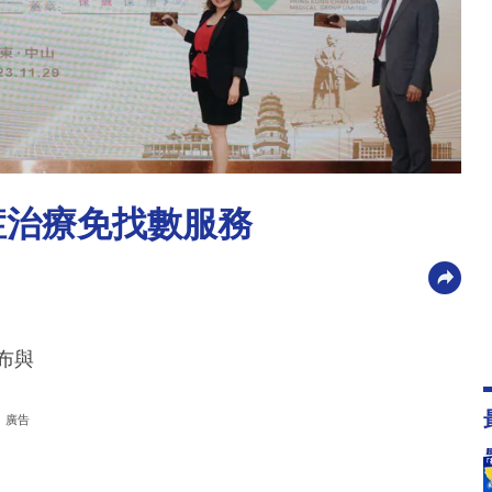
症治療免找數服務
布與
廣告