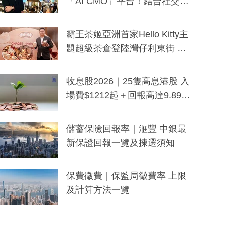
「AI CMO」平台！結合社交聆
聽與廣東話大模型 助中小企數
分鐘生成「貼地」宣傳短片
霸王茶姬亞洲首家Hello Kitty主
題超級茶倉登陸灣仔利東街 推
出首創「伯爵紅茶色」Hello Kitt
y及香港限定特調系列
收息股2026｜25隻高息港股 入
場費$1212起＋回報高達9.89
厘！持續更新
儲蓄保險回報率｜滙豐 中銀最
新保證回報一覽及揀選須知
保費徵費｜保監局徵費率 上限
及計算方法一覽