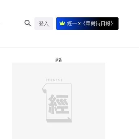
登入
經一 x《華爾街日報》
廣告