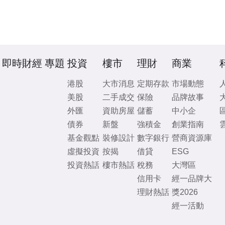
即時財經
專題
投資
樓市
理財
商業
港股
大市消息
定期存款
市場動態
美股
二手成交
保險
品牌故事
外匯
資助房屋
儲蓄
中小企
債券
新盤
強積金
創業指南
基金觀點
裝修設計
數字銀行
營商資源庫
虛擬投資
按揭
借貸
ESG
投資熱話
樓市熱話
稅務
大灣區
信用卡
經一品牌大
理財熱話
獎2026
經一活動