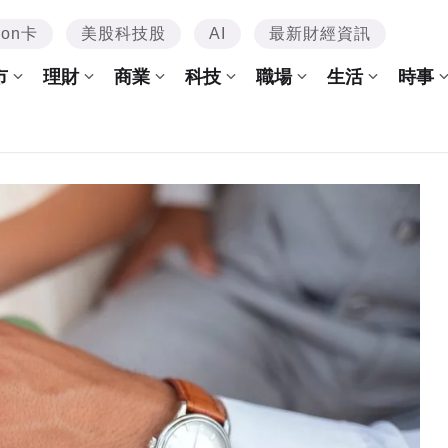
mon卡
美股科技股
AI
最新財經資訊
市
理財
商業
科技
職場
生活
時事