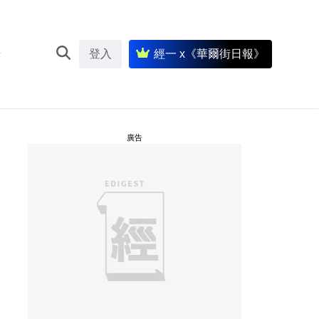
登入
經一 x《華爾街日報》
廣告