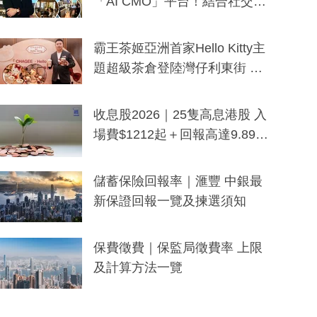
「AI CMO」平台！結合社交聆
聽與廣東話大模型 助中小企數
分鐘生成「貼地」宣傳短片
霸王茶姬亞洲首家Hello Kitty主
題超級茶倉登陸灣仔利東街 推
出首創「伯爵紅茶色」Hello Kitt
y及香港限定特調系列
收息股2026｜25隻高息港股 入
場費$1212起＋回報高達9.89
厘！持續更新
儲蓄保險回報率｜滙豐 中銀最
新保證回報一覽及揀選須知
保費徵費｜保監局徵費率 上限
及計算方法一覽