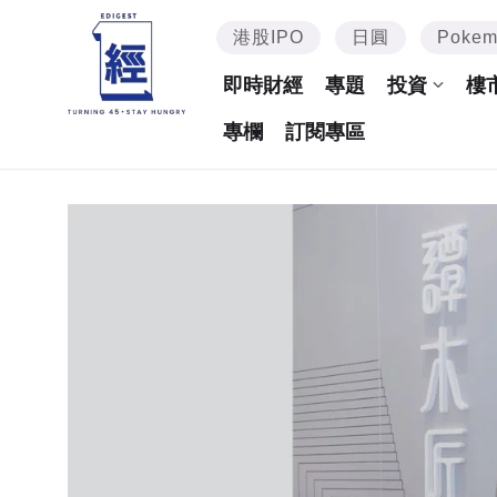
港股IPO
日圓
Poke
即時財經
專題
投資
樓
專欄
訂閱專區