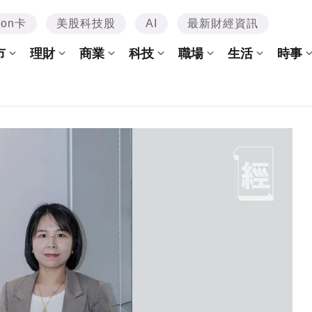
mon卡
美股科技股
AI
最新財經資訊
市
理財
商業
科技
職場
生活
時事