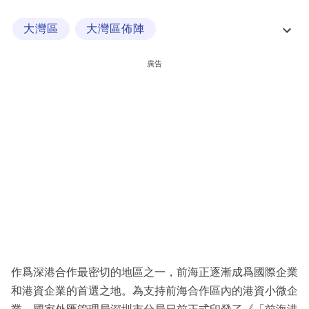
科
大灣區
大灣區佈陣
技
大灣區創業優惠政策與支援
大灣區百科
職
廣告
場
生
活
時
事
專
欄
訂
閱
作爲深港合作最密切的地區之一，前海正逐漸成爲國際企業
專
和港資企業的首選之地。為支持前海合作區內的港資小微企
區