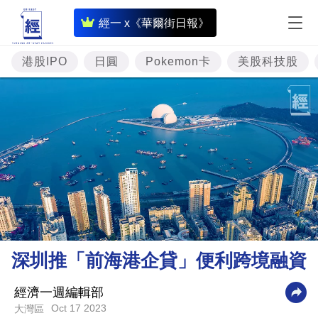
即
經一 x《華爾街日報》
時
財
港股IPO
日圓
Pokemon卡
美股科技股
經
專
題
投
資
樓
市
理
深圳推「前海港企貸」便利跨境融資
財
商
經濟一週編輯部
Oct 17 2023
大灣區
業