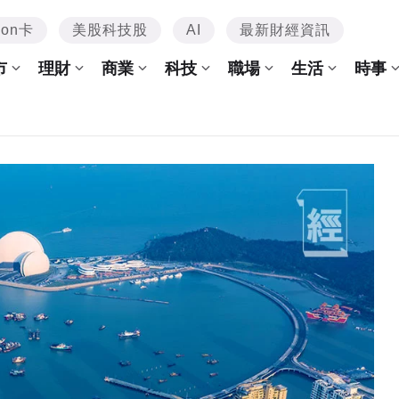
mon卡
美股科技股
AI
最新財經資訊
市
理財
商業
科技
職場
生活
時事