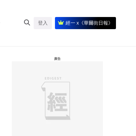
登入
經一 x《華爾街日報》
廣告