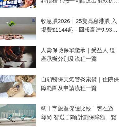
銷債務！憑一句話道出捐款初
衷：加州26萬人接獲免債通知、
一度被誤當詐騙手段
收息股2026｜25隻高息港股 入
場費$1144起＋回報高達9.93
厘！持續更新
人壽保險保單繼承｜受益人 遺
產承辦分別及流程一覽
自願醫保支氣管炎索償｜住院保
障範圍及申請流程一覽
藍十字旅遊保險比較｜智在遊
尊尚 智選 郵輪計劃保障額一覽