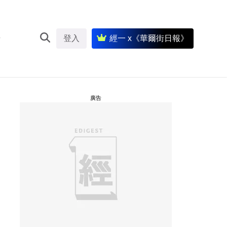
登入
經一 x《華爾街日報》
廣告