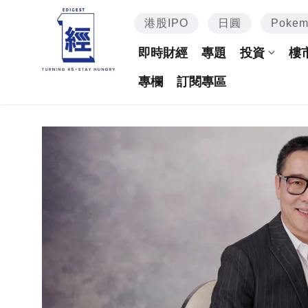
港股IPO
日圓
Poke
即時財經
專題
投資
樓
專欄
訂閱專區