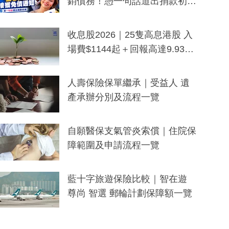
銷債務！憑一句話道出捐款初
衷：加州26萬人接獲免債通知、
一度被誤當詐騙手段
收息股2026｜25隻高息港股 入
場費$1144起＋回報高達9.93
厘！持續更新
人壽保險保單繼承｜受益人 遺
產承辦分別及流程一覽
自願醫保支氣管炎索償｜住院保
障範圍及申請流程一覽
藍十字旅遊保險比較｜智在遊
尊尚 智選 郵輪計劃保障額一覽