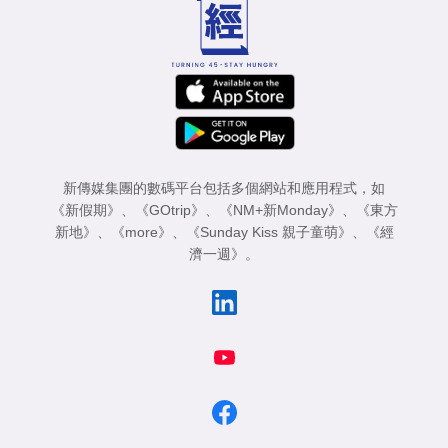
新傳媒集團的數碼平台包括多個網站和應用程式，如
《新假期》
、
《GOtrip》
、
《NM+新Monday》
、
《東方
新地》
、
《more》
、
《Sunday Kiss 親子童萌》
、
《經
濟一週》
。