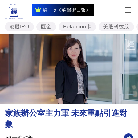
即
經一 x《華爾街日報》
時
財
港股IPO
匯金
Pokemon卡
美股科技股
經
專
題
投
資
樓
市
理
家族辦公室主力軍 未來重點引進對
財
象
商
業