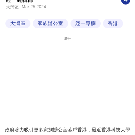
經一編輯部
Mar 25 2024
大灣區
科
技
大灣區
家族辦公室
經一專欄
香港
職
場
廣告
生
活
時
事
專
欄
訂
閱
專
政府著力吸引更多家族辦公室落戶香港，最近香港科技大學
區