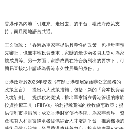
香港作為內地「引進來、走出去」的平台，獲政府政策支
持，而且兩地語言共通。
王文暉說：「香港為單家辦提供具彈性的政策，包括毋需預
先審批，也無本地投資要求，家辦的最少兩名員工皆可為家
族成員等。另一方面，家辦成員在符合所列出的要求下，可
簡易直接地申請成為香港永久性居民的身份。」
香港政府於2023年發表《有關香港發展家族辦公室業務的
政策宣言》，提出八大政策措施，包括：新的「資本投資者
入境計劃」；提供稅務寬減，推出單家辦在香港管理的家族
投資控權工具（FIHVs）的利得稅寬減的稅收優惠政策；提
供便利市場措施；成立香港財富傳承學院，為家辦業界、資
產擁有人和財富繼承者提供綜合人才培訓平台；推廣機場的
藝術品儲存設施；發展香港成慈善中心；投資推廣署Family