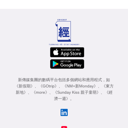
新傳媒集團的數碼平台包括多個網站和應用程式，如
《新假期》
、
《GOtrip》
、
《NM+新Monday》
、
《東方
新地》
、
《more》
、
《Sunday Kiss 親子童萌》
、
《經
濟一週》
。