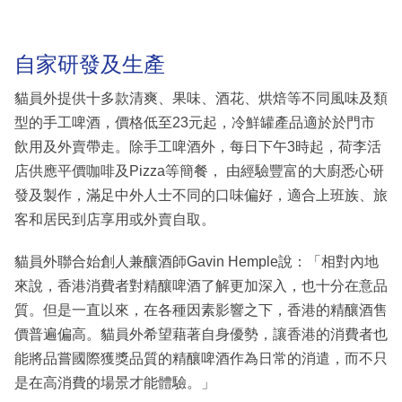
自家研發及生產
貓員外提供十多款清爽、果味、酒花、烘焙等不同風味及類
型的手工啤酒，價格低至23元起，冷鮮罐產品適於於門市
飲用及外賣帶走。除手工啤酒外，每日下午3時起，荷李活
店供應平價咖啡及Pizza等簡餐， 由經驗豐富的大廚悉心研
發及製作，滿足中外人士不同的口味偏好，適合上班族、旅
客和居民到店享用或外賣自取。
貓員外聯合始創人兼釀酒師Gavin Hemple說：「相對內地
來說，香港消費者對精釀啤酒了解更加深入，也十分在意品
質。但是一直以來，在各種因素影響之下，香港的精釀酒售
價普遍偏高。貓員外希望藉著自身優勢，讓香港的消費者也
能將品嘗國際獲獎品質的精釀啤酒作為日常的消遣，而不只
是在高消費的場景才能體驗。」