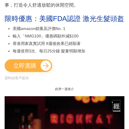
事，打造令人舒適放鬆的休閒空間。
限時優惠：美國FDA認證 激光生髮頭盔
美國amazon鎖量及評價No. 1
輸入「NMG100」優惠碼額外減$100
香港用家真實試用 8週後效果已經顯著
每週使用3次、每日25分鐘 髮量明顯增加
立即選購
資料由客戶提供
經濟一週推介