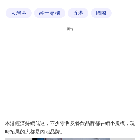
科
大灣區
經一專欄
香港
國際
技
職
廣告
場
生
活
時
事
專
欄
訂
閱
本港經濟持續低迷，不少零售及餐飲品牌都在縮小規模，現
專
時拓展的大都是內地品牌。
區