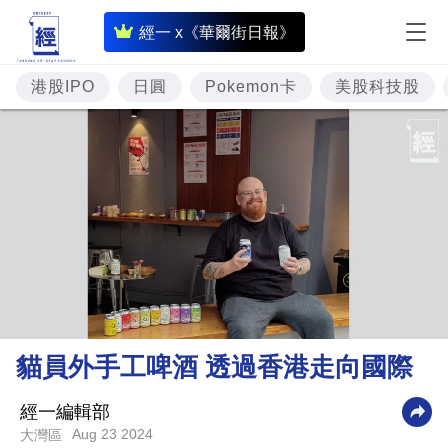
即
經一 x《華爾街日報》
時
財
港股IPO
日圓
Pokemon卡
美股科技股
經
專
題
投
資
樓
市
理
貓員外手工啤酒 透過香港走向國際
財
商
經一編輯部
Aug 23 2024
大灣區
業