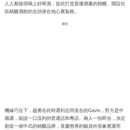
人人都值得喝上好啤酒，從此打造質優價廉的精釀、開設社
區精釀酒館的念頭便在他心裏紥根。
廣告
機緣巧合下，趙勇在此時遇到志同道合的Gavin，對方是中
國通，能說一口流利的普通話和粵語。兩人一拍即合，決定
創造一個中式的精釀品牌，喜慶憨厚的貓員外形象應運而