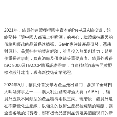
2021年，貓員外連續獲得國中資本的Pre-A及A輪投資，始
終堅持「讓中國人都喝上好啤酒」的初心，繼續保持親民的
價格和優越的品質迅速擴張。Gavin專注於產品研發，憑籍
對原料、品質把控的豐富經驗，並且投入無限創造力；趙勇
側重長遠規劃，負責酒廠及供應鏈等重要資產。貓員外獲得
ISO 9000及HACCP體系認證證書，自建精釀酒廠按照歐盟
標准設計建造，獲高新技術企業認證。
2024年5月，貓員外首次帶著產品走出國門，參加了全球四
大啤酒賽事之一——澳大利亞國際啤酒大賽（AIBA），貓
員外五款不同類型的產品獲得兩銀三銅。現階段，貓員外還
在不斷優化生產線，以領先的技術生產易拉罐裝的精釀，讓
全國各地的消費者，都有機會品嘗到品質媲美酒館現打的新