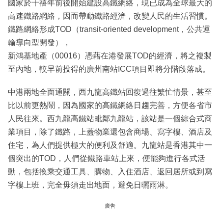
國家於千禧年前後開始建設高鐵網絡，現已成為全球最大的
高速鐵路網絡，因而帶動鐵路經濟，改變人民的生活習慣。
鐵路網絡形成TOD（transit-oriented development，公共運
輸導向型開發），
新鴻基地產（00016）憑藉在港發展TOD的經濟，將之複製
至內地，較早前投得的廣州南站ICC項目即將分階段落成。
中港兩地全面通關，西九龍高鐵站回復過往繁忙情景，甚至
比以前更熱鬧，因為國家的高鐵網絡日趨完善，方便各省市
人民往來。西九龍高鐵站毗鄰九龍站，該站是一個綜合式商
業項目，除了鐵路，上蓋物業還包含商場、寫字樓、酒店及
住宅，為人們提供極大的便利及舒適。九龍站是香港其中一
個突出的TOD，人們從鐵路車站上來，便能夠進行各式活
動，包括換乘交通工具、購物、入住酒店、返回居所或到寫
字樓上班，完全毋須走出地面，避免日曬雨淋。
廣告