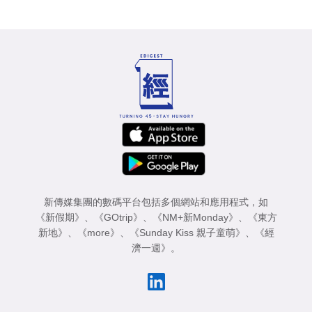
新傳媒集團的數碼平台包括多個網站和應用程式，如
《新假期》
、
《GOtrip》
、
《NM+新Monday》
、
《東方
新地》
、
《more》
、
《Sunday Kiss 親子童萌》
、
《經
濟一週》
。