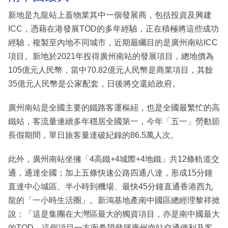
新地是九龍站上蓋物業其中一個發展商，包括投資及興建
ICC，憑藉在港發展TOD的多年經驗，正在積極將這些成功
經驗，複製至內地不同城市，近期最矚目的是廣州南站ICC
項目。新地於2021年投得廣州南站的發展項目，總地價為
105億元人民幣，當中70.82億元人民幣是商業項目，其餘
35億元人民幣是公家配套，日後將交還給政府。
廣州南站是全國主要的鐵路客運樞紐，也是全國最繁忙的高
鐵站，客流量連續多年穩居全國第一，今年「五一」勞動節
長假期間，單日旅客量達破紀錄的86.5萬人次。
此外，廣州南站坐擁「4高鐵+4城際+4地鐵」共12條軌道交
通，通達全國；加上五條快速公路四通八達，形成15分鐘
直達中心城區、半小時到機場、最快45分鐘直通香港西九
龍的「一小時生活圈」。新鴻基地產南中國區總經理黎祥掀
說：「這是集團在大灣區最大的獨資項目，亦是南中國最大
的TOD。這個項目一方面希望發揮廣州南站交通便利及客