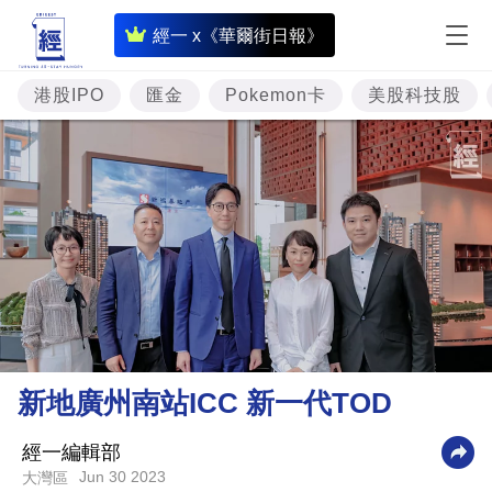
即
經一 x《華爾街日報》
時
財
港股IPO
匯金
Pokemon卡
美股科技股
經
專
題
投
資
樓
市
理
新地廣州南站ICC 新一代TOD
財
商
經一編輯部
Jun 30 2023
大灣區
業