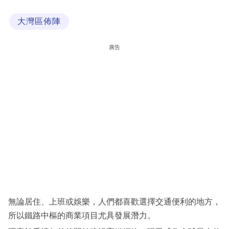
科
大灣區佈陣
技
職
廣告
場
生
活
時
事
專
欄
訂
閱
無論居住、上班或娛樂，人們都喜歡選擇交通便利的地方，
專
所以鐵路中樞的商業項目尤具發展潛力。
區