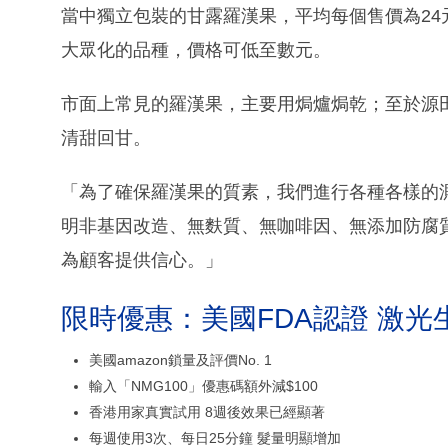
當中獨立包裝的甘露羅漢果，平均每個售價為24
大眾化的品種，價格可低至數元。
市面上常見的羅漢果，主要用焗爐焗乾；至於源
清甜回甘。
「為了確保羅漢果的質素，我們進行各種各樣的測試，
明非基因改造、無麩質、無咖啡因、無添加防腐
為顧客提供信心。」
限時優惠：美國FDA認證 激光
美國amazon鎖量及評價No. 1
輸入「NMG100」優惠碼額外減$100
香港用家真實試用 8週後效果已經顯著
每週使用3次、每日25分鐘 髮量明顯增加