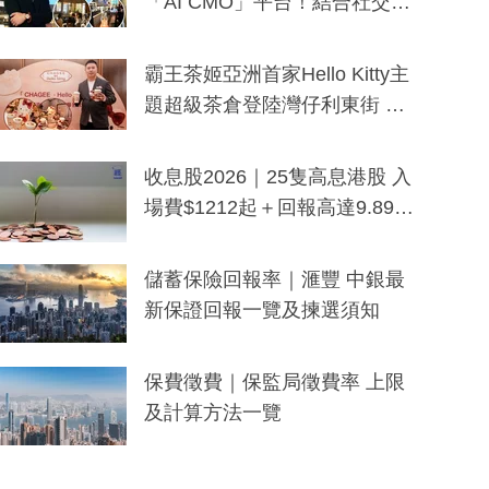
「AI CMO」平台！結合社交聆
聽與廣東話大模型 助中小企數
分鐘生成「貼地」宣傳短片
霸王茶姬亞洲首家Hello Kitty主
題超級茶倉登陸灣仔利東街 推
出首創「伯爵紅茶色」Hello Kitt
y及香港限定特調系列
收息股2026｜25隻高息港股 入
場費$1212起＋回報高達9.89
厘！持續更新
儲蓄保險回報率｜滙豐 中銀最
新保證回報一覽及揀選須知
保費徵費｜保監局徵費率 上限
及計算方法一覽