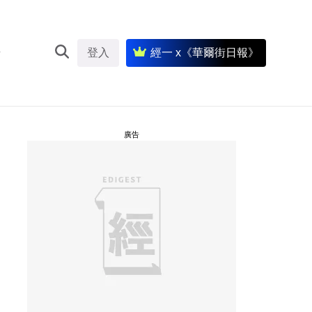
登入
經一 x《華爾街日報》
廣告