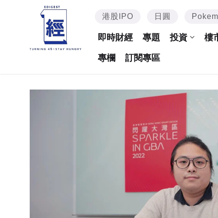
港股IPO
日圓
Poke
即時財經
專題
投資
樓
專欄
訂閱專區